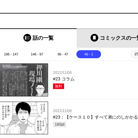
話の一覧
コミックス
の一
196 - 147
146 - 97
96 - 47
46 - 1
2022/11/08
#23 コラム
無料
2022/11/08
#23：【ケース１０】すべて弟にのしかか
160
pt