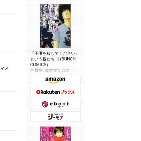
「子供を殺してください」
という親たち ３(BUNCH
COMICS)
スマス
押川剛, 鈴木マサカズ