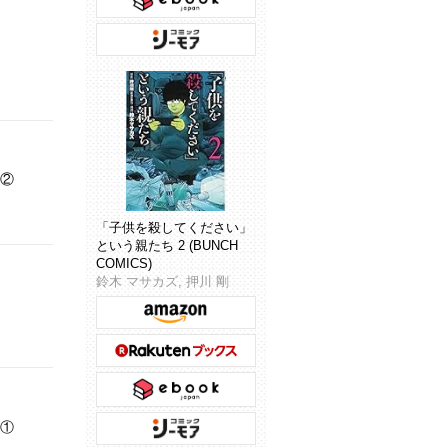
る②
「子供を殺してください」
という親たち 2 (BUNCH
COMICS)
鈴木 マサカズ, 押川 剛
る①