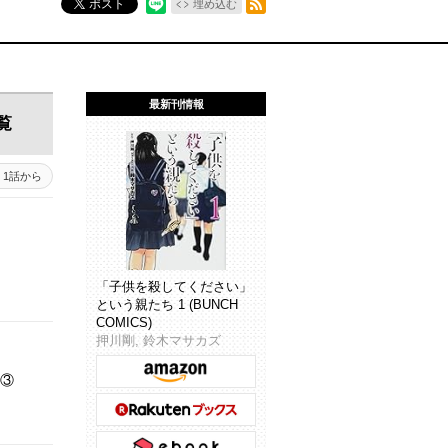
ポスト
埋め込む
最新刊情報
覧
1話から
「子供を殺してください」
という親たち 1 (BUNCH
COMICS)
押川剛, 鈴木マサカズ
る③