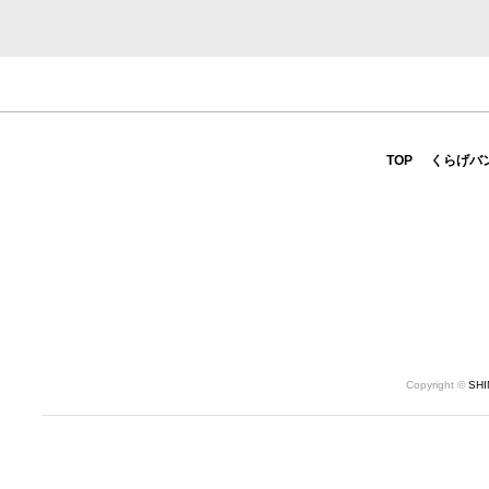
TOP
くらげバ
Copyright ©
SH