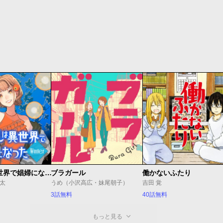
JKハルは異世界で娼婦になった Winter
ブラガール
働かないふたり
J太
うめ（小沢高広・妹尾朝子）
吉田 覚
3話無料
40話無料
もっと見る