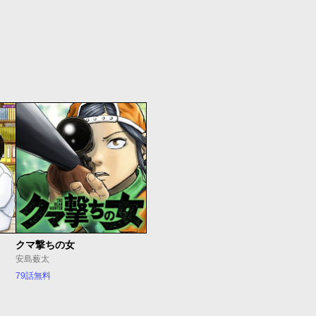
クマ撃ちの女
安島薮太
79話無料