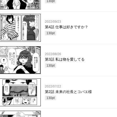
130
pt
2022/09/23
第4話 仕事は好きですか？
130
pt
2022/08/26
第3話 私は物を愛してる
130
pt
2022/07/22
第2話 未来の社長とコバエ様
130
pt