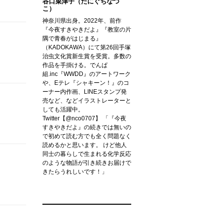
谷口菜津子（たにぐちなつ
こ）
神奈川県出身。2022年、前作
『今夜すきやきだよ』『教室の片
隅で青春がはじまる』
（KADOKAWA）にて第26回手塚
治虫文化賞新生賞を受賞。多数の
作品を手掛ける。でんぱ
組.inc『WWDD』のアートワーク
や、Eテレ『シャキーン！』のコ
ーナー内作画、LINEスタンプ発
売など、などイラストレーターと
しても活躍中。
Twitter【@nco0707】 「『今夜
すきやきだよ』の続きでは無いの
で初めて読む方でも全く問題なく
読めるかと思います。 けど他人
同士の暮らしで生まれる化学反応
のような物語が引き続きお届けで
きたらうれしいです！」