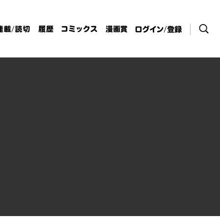
検索
連載/読切
履歴
コミックス
漫画賞
ログイン / 登
録