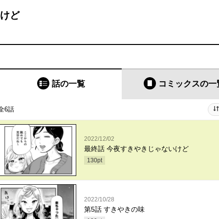
いけど
話の一覧
コミックス
の一
全6話
2022/12/02
最終話 今夜すきやきじゃないけど
130
pt
2022/10/28
第5話 すきやきの味