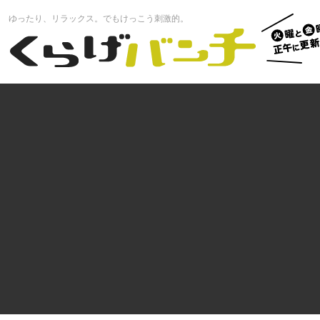
火曜と
ゆったり、リラックス。でもけっこう刺激的。
曜正午
くらげバンチ
更新中