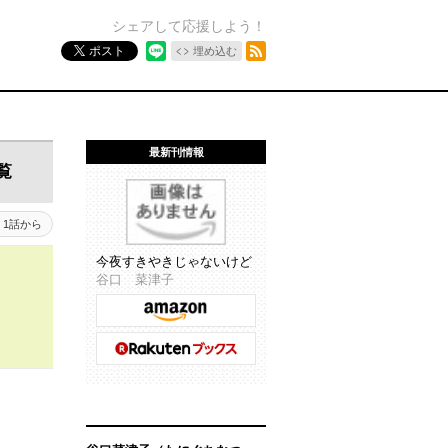
シェアして応援しよう！
RSSフィード
ポスト
埋め込む
最新刊情報
覧
1話から
今夜すきやきじゃないけど
谷口 菜津子