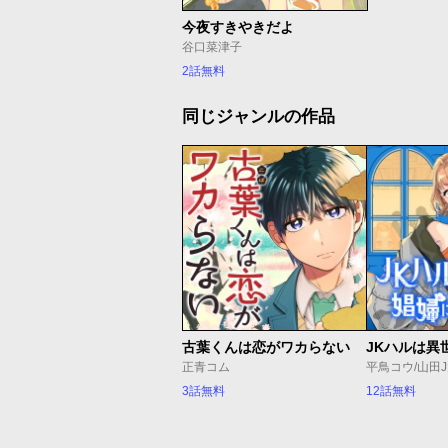
今夜すきやきだよ
谷口菜津子
2話無料
同じジャンルの作品
古葉くんは恋がワカらない
正青コム
平鳥コウ/山田
3話無料
12話無料