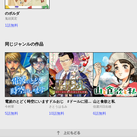
のボルダ
鬼頭莫宏
1話無料
同じジャンルの作品
電波のとどく時空にいます
ドルおじ #ドールに沼ったおじさんの話
山と食欲と私
今村翠
さとうはるみ
信濃川日出雄
5話無料
10話無料
6話無料
上にもどる