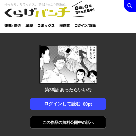
検索
火曜と
ゆったり、リラックス。でもけっこう刺激的。
くらげバンチ
金曜正
ログイン /
午に更
登録
新中！
連載/読
履
コミック
漫画
切
歴
ス
賞
第36話 あったらいいな
ログインして読む
60pt
この作品の
無料公開中の話へ