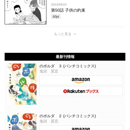
2023/09/22
第50話 子供の約束
60
pt
もっと見る
最新刊情報
のボルダ ３ (バンチコミックス)
鬼頭 莫宏
のボルダ ２ (バンチコミックス)
鬼頭 莫宏