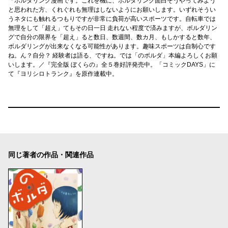
「ボルダリング漫画です。これを機に、ボルダリング面白そうやってみよう
と思われた方、くれぐれも無理はしないようにお願いします。いずれそうい
うネタにも触れるつもりですが非常に負荷が高いスポーツです。自転車では
無理をして「超え」てもその日一日 走れない程度で済みますが、ボルダリン
グで自分の限界を「超え」ると数日、数週間、数カ月、もしかすると数年、
ボルダリングが出来なくなる可能性があります。趣味スポーツは自制心です
ね。ん？自分？ 経験者は語る、ですね。では「のボルダ」本編よろしくお願
いします。／『完全版 ぼくらの』全５巻好評発売中。「コミックDAYS」に
て『ヨリシロトランク』を原作連載中。
同じ著者の作品・関連作品