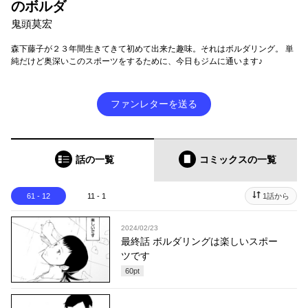
のボルダ
鬼頭莫宏
森下藤子が２３年間生きてきて初めて出来た趣味。それはボルダリング。 単
純だけど奥深いこのスポーツをするために、今日もジムに通います♪
ファンレターを送る
話の一覧
コミックス
の一覧
61 - 12
11 - 1
1話から
2024/02/23
最終話 ボルダリングは楽しいスポー
ツです
60
pt