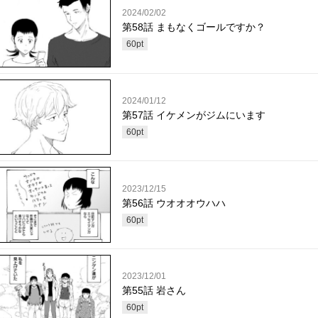
2024/02/02
第58話 まもなくゴールですか？
60
pt
2024/01/12
第57話 イケメンがジムにいます
60
pt
2023/12/15
第56話 ウオオオウハハ
60
pt
2023/12/01
第55話 岩さん
60
pt