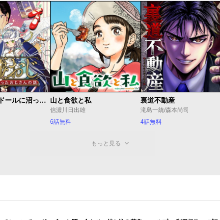
ドルおじ #ドールに沼ったおじさんの話
山と食欲と私
裏道不動産
信濃川日出雄
滝島一統/森本尚司
6話無料
4話無料
もっと見る