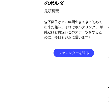
のボルダ
鬼頭莫宏
森下藤子が２３年間生きてきて初めて
出来た趣味。それはボルダリング。 単
純だけど奥深いこのスポーツをするた
めに、今日もジムに通います♪
ファンレターを送る