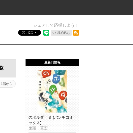
シェアして応援しよう！
RSSフィード
ポスト
埋め込む
最新刊情報
覧
1話から
のボルダ ３ (バンチコミ
ックス)
鬼頭 莫宏