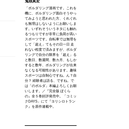
鬼頭莫宏
「ボルダリング漫画です。これを
機に、ボルダリング面白そうやっ
てみようと思われた方、くれぐれ
も無理はしないようにお願いしま
す。いずれそういうネタにも触れ
るつもりですが非常に負荷が高い
スポーツです。自転車では無理を
して「超え」てもその日一日 走
れない程度で済みますが、ボルダ
リングで自分の限界を「超え」る
と数日、数週間、数カ月、もしか
すると数年、ボルダリングが出来
なくなる可能性があります。趣味
スポーツは自制心ですね。ん？自
分？ 経験者は語る、ですね。で
は「のボルダ」本編よろしくお願
いします。／『完全版 ぼくら
の』全５巻好評発売中。「コミッ
クDAYS」にて『ヨリシロトラン
ク』を原作連載中。