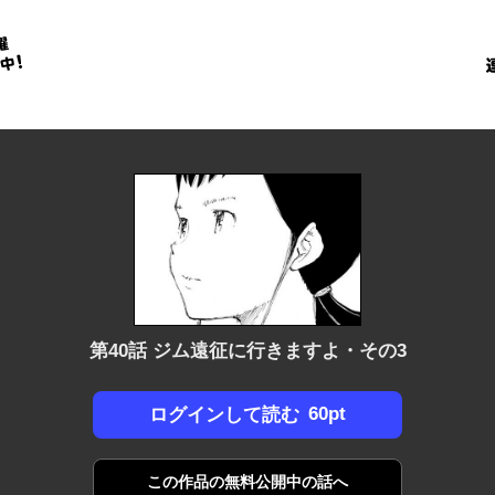
金
に
！
第40話 ジム遠征に行きますよ・その3
60pt
ログインして読む
この作品の
無料公開中の話へ