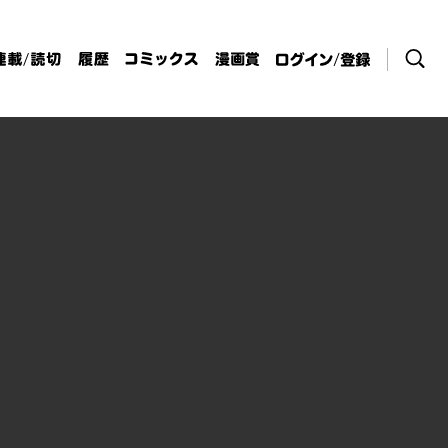
検索
連載/読切
履歴
コミックス
漫画賞
ログイン / 登
録