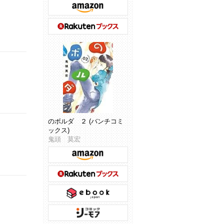
のボルダ ２ (バンチコミ
ックス)
鬼頭 莫宏