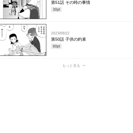
第51話 その時の事情
30
pt
2023/09/22
第50話 子供の約束
60
pt
もっと見る