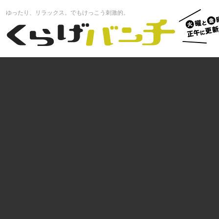
火曜と
ゆったり、リラックス。でもけっこう刺激的。
曜正午
くらげバンチ
更新中