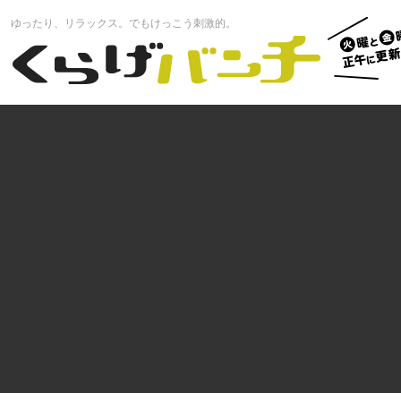
火曜と
ゆったり、リラックス。でもけっこう刺激的。
曜正午
くらげバンチ
更新中