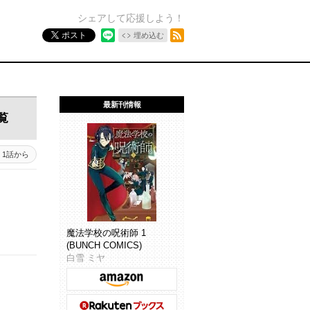
シェアして応援しよう！
RSSフィード
ポスト
埋め込む
最新刊情報
覧
1話から
魔法学校の呪術師 1
(BUNCH COMICS)
白雪 ミヤ