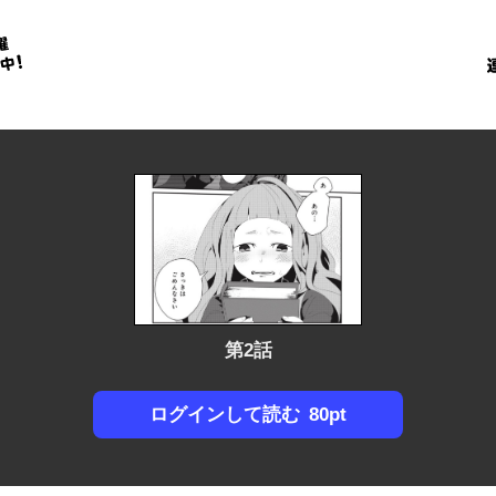
金
に
！
第2話
80pt
ログインして読む