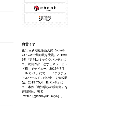
白雪ミヤ
第13回新潮社漫画大賞 Rooki＠
GOGO!!で奨励賞を受賞。2016年
9月『月刊コミック＠バンチ』に
て、読切作品「恋するキューピッ
ド様」でデビュー。2017年7月
『Bバンチ』にて、 『アクチュ
アルワールド』(全2巻）を連載開
始。2019年5月「Bバンチ」に
て、本作『魔法学校の呪術師』を
連載開始。著者
Twitter【@shirayuki_miya】。