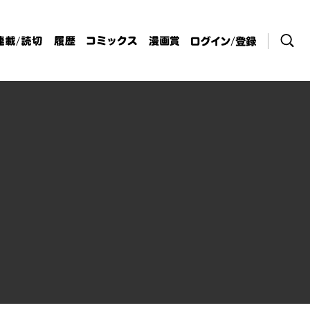
検索
連載/読切
履歴
コミックス
漫画賞
ログイン / 登
録