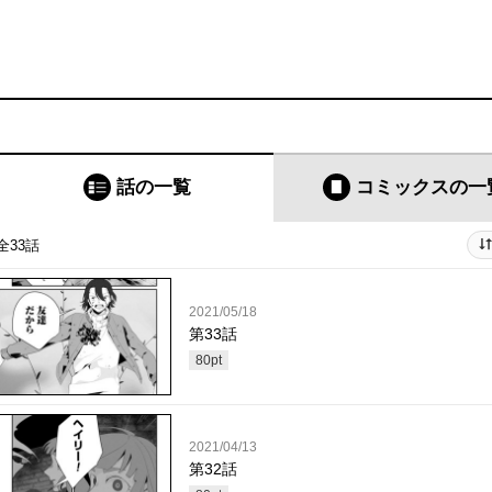
話の一覧
コミックス
の一
全33話
2021/05/18
第33話
80
pt
2021/04/13
第32話