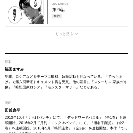
2021/06/08
第25話
80
pt
もっと見る
原案
福田ますみ
犯罪、ロシアなどをテーマに取材、執筆活動を行なっている。『でっちあ
げ』で第六回新潮ドキュメント賞を受賞。他の著書に『スターリン 家族の肖
像』『暗殺国家ロシア』『モンスターマザー』などがある。
漫画
田近康平
2013年10月『くらげバンチ』にて、『デッドワードパズル』（全1巻）を連
載開始。2016年2月『月刊コミック＠バンチ』にて、『指名手配犯』（全2
巻）を連載開始。2018年5月『拷問迷宮』（全2巻）を連載開始。本作『でっ