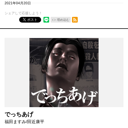
2021年04月20日
シェアして応援しよう！
RSSフィード
ポスト
埋め込む
でっちあげ
福田ますみ/田近康平