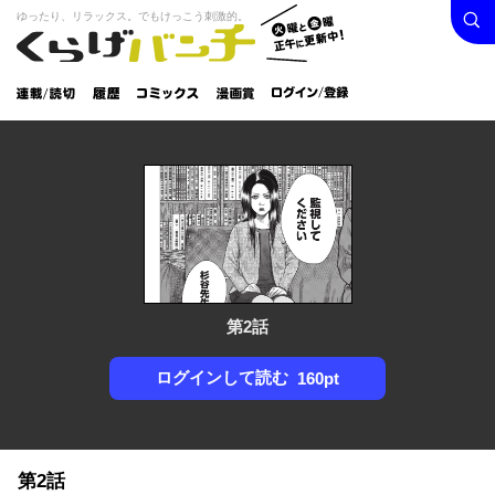
検索
火曜と
ゆったり、リラックス。でもけっこう刺激的。
くらげバンチ
金曜正
ログイン /
午に更
登録
新中！
連載/読
履
コミック
漫画
切
歴
ス
賞
第2話
ログインして読む
160pt
第2話