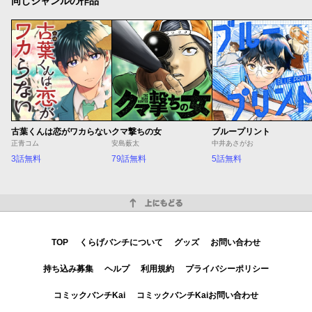
同じジャンルの作品
古葉くんは恋がワカらない
クマ撃ちの女
ブループリント
正青コム
安島薮太
中井あさがお
3話無料
79話無料
5話無料
上にもどる
TOP
くらげバンチについて
グッズ
お問い合わせ
持ち込み募集
ヘルプ
利用規約
プライバシーポリシー
コミックバンチKai
コミックバンチKaiお問い合わせ