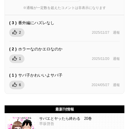
※通報が一定数を超えたコメントは非表示になります
( 3 )
番外編にハズレなし
2
2025/11/27
通報
( 2 )
ホラーなのかエロなのか
1
2025/11/20
通報
( 1 )
サバ子かわいいよサバ子
6
2024/05/27
通報
最新刊情報
サバエとヤッたら終わる 20巻
早坂啓吾