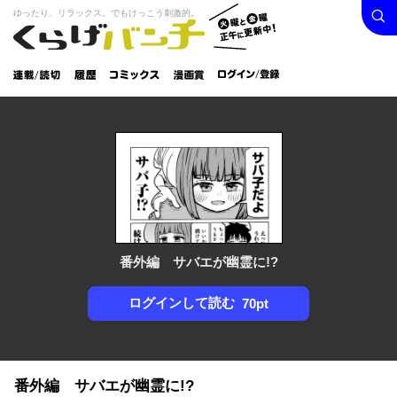
検索
火曜と
ゆったり、リラックス。でもけっこう刺激的。
くらげバンチ
金曜正
ログイン /
午に更
登録
新中！
連載/読
履
コミック
漫画
切
歴
ス
賞
番外編 サバエが幽霊に!?
ログインして読む
70pt
番外編 サバエが幽霊に!?