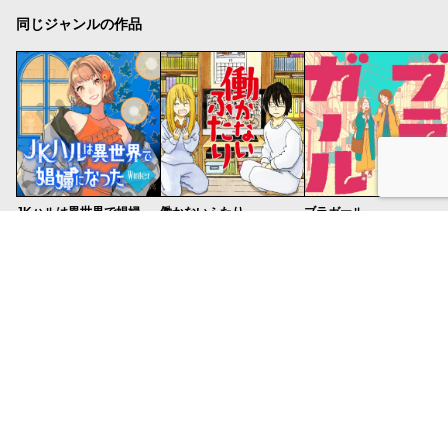
同じジャンルの作品
JKハルは異世界で娼婦になった Winter
働かないふたり
ブラガール
平鳥コウ/山田J太
吉田 覚
うめ（小沢高広・妹尾朝子）
12話無料
40話無料
3話無料
上にもどる
TOP
くらげバンチについて
グッズ
お問い合わせ
持ち込み募集
ヘルプ
利用規約
プライバシーポリシー
コミックバンチKai
コミックバンチKaiお問い合わせ