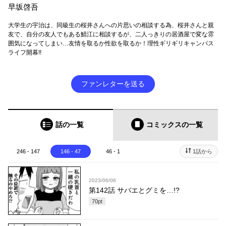
早坂啓吾
大学生の宇治は、同級生の桜井さんへの片思いの相談する為、桜井さんと親
友で、自分の友人でもある鯖江に相談するが、二人っきりの居酒屋で変な雰
囲気になってしまい…友情を取るか性欲を取るか！理性ギリギリキャンパス
ライフ開幕!!
ファンレターを送る
話の一覧
コミックス
の一覧
246 - 147
146 - 47
46 - 1
1話から
2023/06/06
第142話 サバエとグミを…!?
70
pt