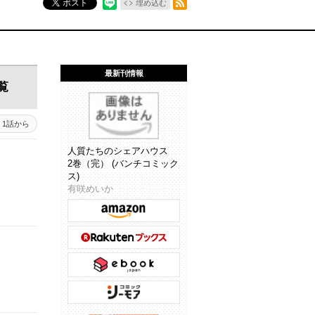
ポスト
埋め込む
最新刊情報
覧
1話から
人質たちのシェアハウス
2巻（完） (バンチコミック
ス)
有咲めいか