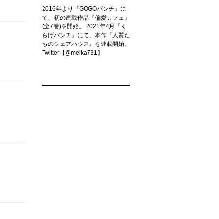
2016年より『GOGOバンチ』に
て、初の連載作品『偏愛カフェ』
(全7巻)を開始。 2021年4月『く
らげバンチ』にて、本作『人質た
ちのシェアハウス』を連載開始。
Twitter【@meika731】