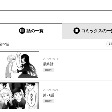
話の一覧
コミックス
の一
全22話
2022/06/14
最終話
100
pt
2022/05/24
第21話
100
pt