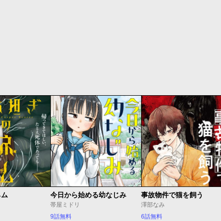
ネム
今日から始める幼なじみ
事故物件で猫を飼う
帯屋ミドリ
澤部なみ
9話無料
6話無料