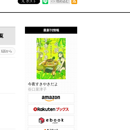
ポスト
埋め込む
最新刊情報
覧
1話から
今夜すきやきだよ
谷口菜津子