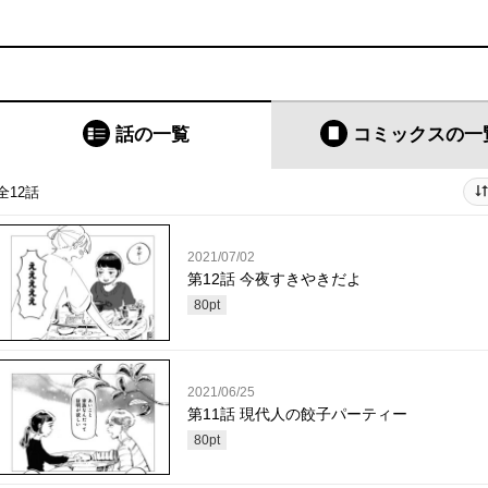
話の一覧
コミックス
の一
全12話
2021/07/02
第12話 今夜すきやきだよ
80
pt
2021/06/25
第11話 現代人の餃子パーティー
80
pt