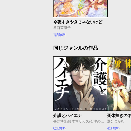
今夜すきやきじゃないけど
谷口菜津子
1話無料
同じジャンルの作品
介護とハイエナ
死体担ぎの
甚野博則/鈴木マサカズ/石津のぞみ
選分つかむ
6話無料
4話無料