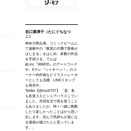
谷口菜津子（たにぐちなつ
こ）
神奈川県出身。コミックビームに
て連載中の『教室の片隅で青春が
はじまる』をはじめ、多数の作品
を手掛ける。でんぱ
組.inc『WWDD』のアートワーク
や、Eテレ『シャキーン！』のコ
ーナー内作画などイラストレータ
ーとしても活躍。LINEスタンプ
も発売中。
Twitter【@nco0707】 「昔、私
も友達３人とシェアハウスしてい
ました。共同生活で気を使うこと
もありましたが、時々一緒に晩酌
したり楽しかったことばかり思い
出します。読んで気持ちが楽にな
る漫画が描けたらと思っていま
す。」