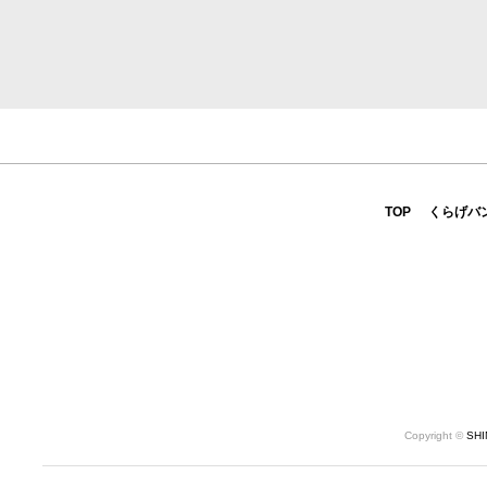
TOP
くらげバ
Copyright ©
SH