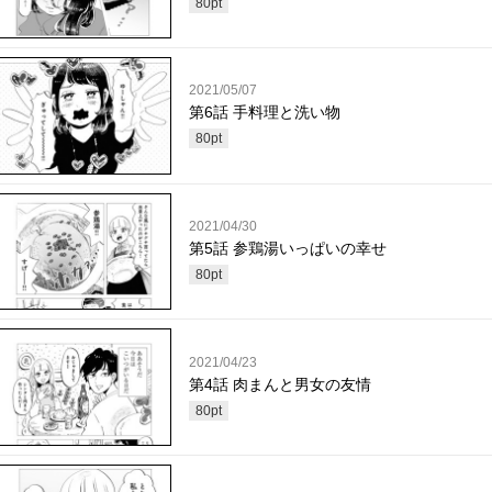
80
pt
2021/05/07
第6話 手料理と洗い物
80
pt
2021/04/30
第5話 参鶏湯いっぱいの幸せ
80
pt
2021/04/23
第4話 肉まんと男女の友情
80
pt