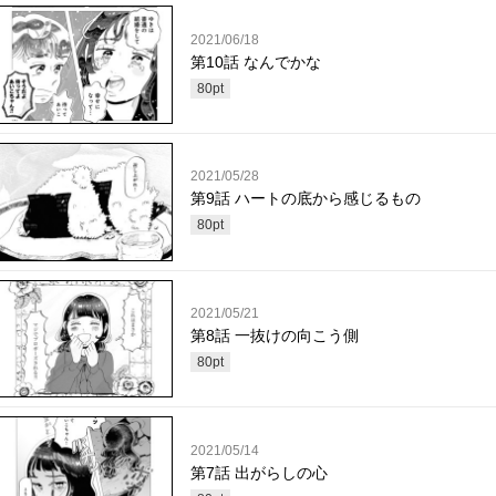
2021/06/18
第10話 なんでかな
80
pt
2021/05/28
第9話 ハートの底から感じるもの
80
pt
2021/05/21
第8話 一抜けの向こう側
80
pt
2021/05/14
第7話 出がらしの心