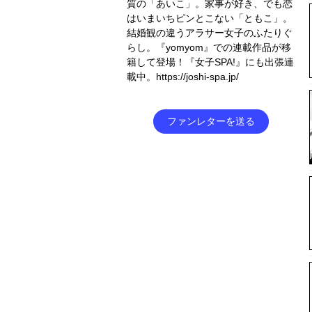
質の「あいこ」。家事が好き、でも恋
はいまいちピンとこない「ともこ」。
結婚観の違うアラサー女子のふたりぐ
らし。『yomyom』での連載作品が移
籍して登場！『女子SPA!』にも出張連
載中。https://joshi-spa.jp/
ファンレターを送る