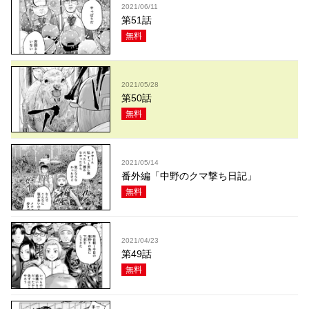
2021/06/11
第51話
無料
2021/05/28
第50話
無料
2021/05/14
番外編「中野のクマ撃ち日記」
無料
2021/04/23
第49話
無料