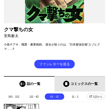
クマ撃ちの女
安島薮太
小坂チアキ、職業・兼業猟師。 彼女が狙うのは、“日本最強生物”エゾヒグ
マ……!!
ファンレターを送る
話の一覧
コミックス
の一覧
161 - 112
111 - 62
61 - 12
11 - 1
1話から