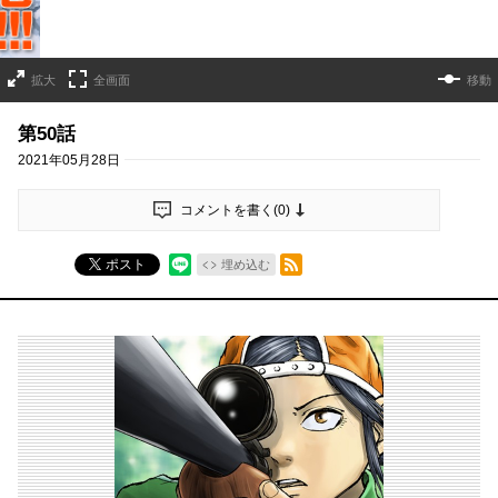
拡大
全画面
移動
第50話
2021年05月28日
コメントを書く(
0
)
RSSフィード
ポスト
埋め込む