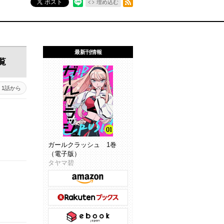
ポスト
埋め込む
最新刊情報
覧
1話から
ガールクラッシュ 1巻
（電子版）
タヤマ碧