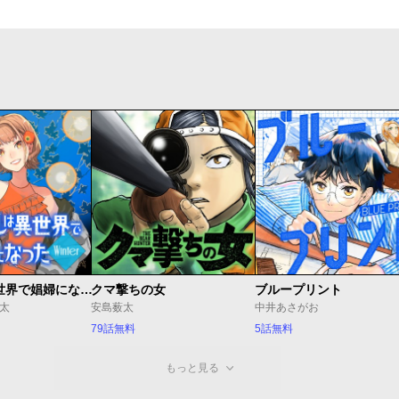
JKハルは異世界で娼婦になった Winter
クマ撃ちの女
ブループリント
J太
安島薮太
中井あさがお
79話無料
5話無料
もっと見る