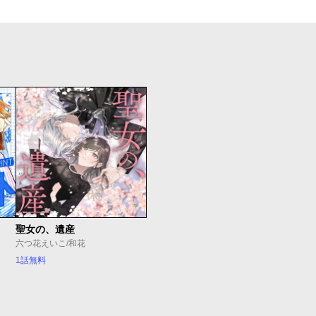
聖女の、遺産
六つ花えいこ/和花
1話無料