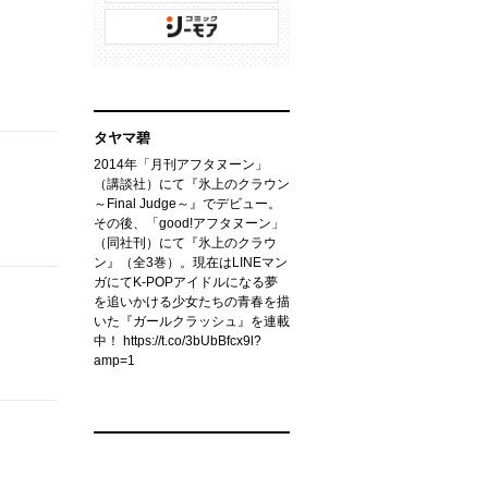
タヤマ碧
2014年「月刊アフタヌーン」
（講談社）にて『氷上のクラウン
～Final Judge～』でデビュー。
その後、「good!アフタヌーン」
（同社刊）にて『氷上のクラウ
ン』（全3巻）。現在はLINEマン
ガにてK-POPアイドルになる夢
を追いかける少女たちの青春を描
いた『ガールクラッシュ』を連載
中！ https://t.co/3bUbBfcx9l?
amp=1