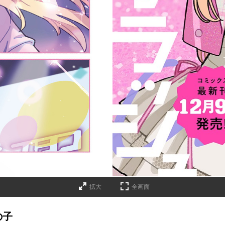
拡大
全画面
の子