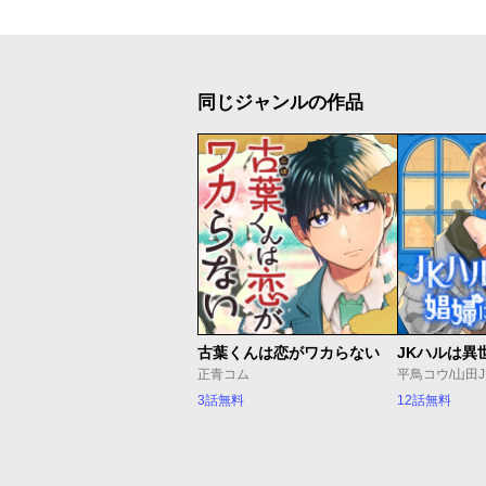
同じジャンルの作品
古葉くんは恋がワカらない
正青コム
平鳥コウ/山田
3話無料
12話無料