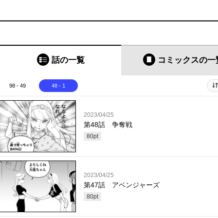
話の一覧
コミックス
の一
98 - 49
48 - 1
2023/04/25
第48話 争奪戦
80
pt
2023/04/25
第47話 アベンジャーズ
80
pt