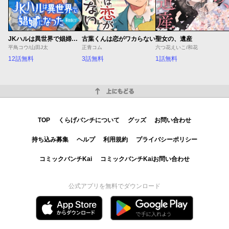
JKハルは異世界で娼婦になった Winter
古葉くんは恋がワカらない
聖女の、遺産
平鳥コウ/山田J太
正青コム
六つ花えいこ/和花
12話無料
3話無料
1話無料
上にもどる
TOP
くらげバンチについて
グッズ
お問い合わせ
持ち込み募集
ヘルプ
利用規約
プライバシーポリシー
コミックバンチKai
コミックバンチKaiお問い合わせ
公式アプリを無料でダウンロード