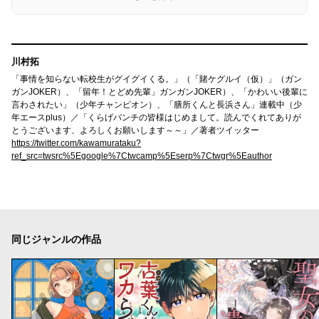
川村拓
「事情を知らない転校生がグイグイくる。」（「賭ケグルイ（仮）」（ガン
ガンJOKER）、「留年！とどめ先輩」ガンガンJOKER）、「かわいい後輩に
言わされたい」（少年チャンピオン）、「膳所くんと長浜さん」連載中（少
年エースplus）／「くらげバンチの皆様はじめまして。読んでくれてありが
とうございます、よろしくお願いします～～」／著者ツイッター
https://twitter.com/kawamurataku?
ref_src=twsrc%5Egoogle%7Ctwcamp%5Eserp%7Ctwgr%5Eauthor
同じジャンルの作品