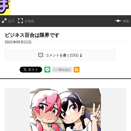
拡大
全画面
移動
ビジネス百合は限界です
2021年05月21日
コメントを書く(
131
)
RSSフィード
ポスト
埋め込む