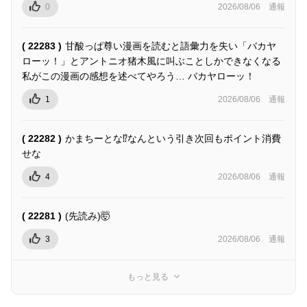
0
2026/08/06
通報
( 22283 )
甘酸っぱ尊い漫画を読むと語彙力を失い「バカヤ
ローッ！」とアントニオ猪木風に叫ぶことしかできなくなる
私がこの漫画の感想を述べてやろう… バカヤローッ！
1
2026/08/06
通報
( 22282 )
かまちーとな⁉︎なんという引き次回もポイント消費
せな
4
2026/08/06
通報
( 22281 )
(先読み)🤯
3
2026/08/06
通報
もっと見る