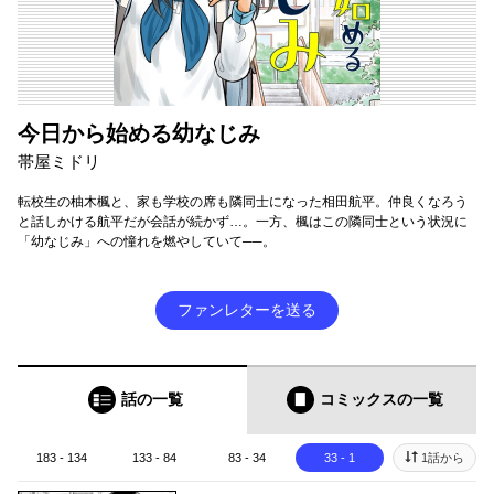
今日から始める幼なじみ
帯屋ミドリ
転校生の柚木楓と、家も学校の席も隣同士になった相田航平。仲良くなろう
と話しかける航平だが会話が続かず…。一方、楓はこの隣同士という状況に
「幼なじみ」への憧れを燃やしていて──。
ファンレターを送る
話の一覧
コミックス
の一覧
183 - 134
133 - 84
83 - 34
33 - 1
1話から