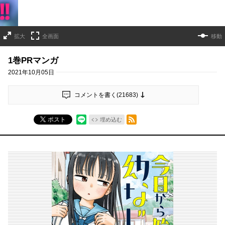
拡大
全画面
移動
1巻PRマンガ
2021年10月05日
コメントを書く(
21683
)
RSSフィード
ポスト
埋め込む