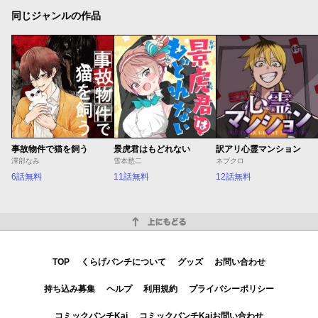
同じジャンルの作品
事故物件で猫を飼う
景虎君はもどれない
訳アリ心霊マンション
澤部なみ
雪本愁二
ネブクロ
6話無料
11話無料
12話無料
上にもどる
TOP
くらげバンチについて
グッズ
お問い合わせ
持ち込み募集
ヘルプ
利用規約
プライバシーポリシー
コミックバンチKai
コミックバンチKaiお問い合わせ