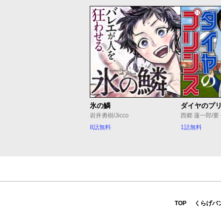
氷の鱗
ダイヤのプ
岩井勇樹/Jicco
西郷 蓮一郎/要
8話無料
1話無料
TOP
くらげバ