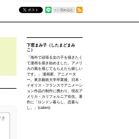
RSSフィード
ポスト
埋め込む
下窓まみ子（したまどまみ
こ）
「海外で頑張る女の子を描きたく
て漫画を描き始めました。アメリ
カの風を感じてもらえたら嬉しい
です。」 漫画家、アニメータ
ー。東京藝術大学卒業後、日本・
イギリス・フランスでアニメーシ
ョン作品の制作に携わり、現在ア
メリカ・カリフォルニア在住。著
作に「ロンドン暮らし、恋暮ら
し。」(cakes)