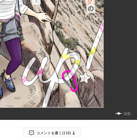
移動
コメントを書く(
116
)