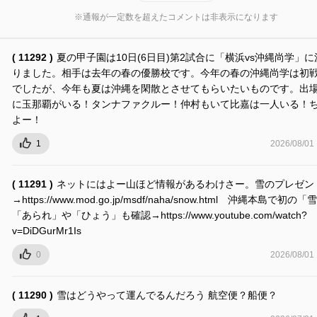
※通報が一定数を超えたコメントは非表示になります
( 11292 )
夏の甲子園は10日(6日目)第2試合に「横浜vs沖縄尚学」に
りました。相手は去年の春の優勝校です。今年の春の沖縄尚学は初
でしたが、今年も夏は沖縄を閑散とさせてもらいたいものです。出
に玉那覇がいる！タンナファクルー！仲村もいて比嘉は一人いる！
よー！
1
2026/08/01
( 11291 )
ネットにはよー山ほど情報があるわけさー。雪のプレゼン
→https://www.mod.go.jp/msdf/naha/snow.html 沖縄本島で初
「あられ」や「ひょう」も確認→https://www.youtube.com/watch?
v=DiDGurMr1Is
0
2026/08/01
( 11290 )
雪はどうやって運んでるんだろう 航空便？船便？