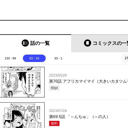
話の一覧
コミックス
の一
133 - 84
83 - 34
33 - 1
2023/05/26
第70話 アフリカマイマイ（大きいカタツム
90
pt
2023/07/28
第69.5話 「～んちゅ」（～の人）
無料