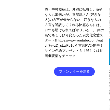
俺・中村照秋は、沖縄に転校し、好き
な人も出来たが、喜屋武さん(好きな
人)の方言が分からない。好きな人の
方言を通訳してくれる比嘉さんには、
いつも助けられてばかりいる…。 南の
島でちょっぴり変わった異文化恋愛ス
タート‼ https://www.youtube.com/wat
ch?v=zD_sLwFb1uM 方言PV公開中！
サイン色紙プレゼントも！詳しくは動
画概要蘭をチェック
ファンレターを送る