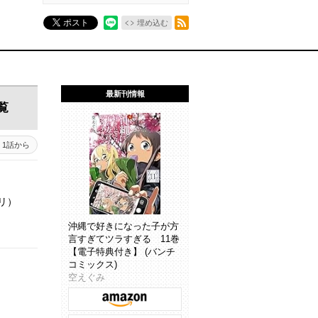
RSSフィード
ポスト
埋め込む
最新刊情報
覧
1話から
リ）
沖縄で好きになった子が方
言すぎてツラすぎる 11巻
【電子特典付き】 (バンチ
コミックス)
空えぐみ