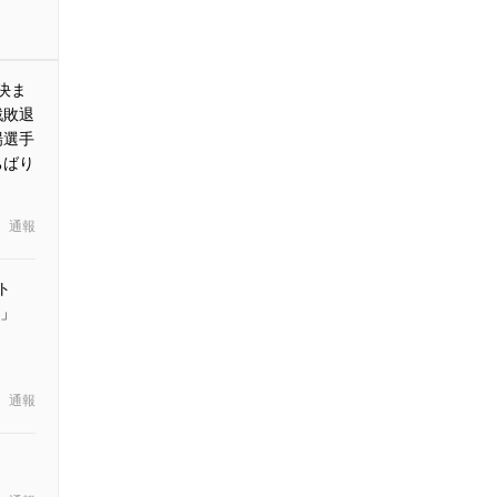
決ま
戦敗退
場選手
ちばり
通報
ト
の「雪」
通報