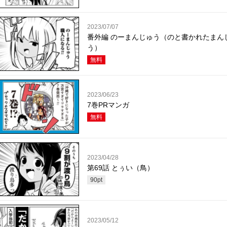
2023/07/07
番外編 のーまんじゅう（のと書かれたまん
う）
無料
2023/06/23
7巻PRマンガ
無料
2023/04/28
第69話 とぅい（鳥）
90
pt
2023/05/12