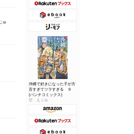
じゅ
沖縄で好きになった子が方
言すぎてツラすぎる ９
(バンチコミックス)
空 えぐみ