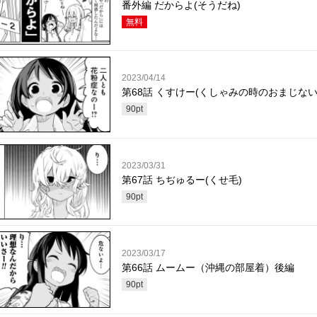
番外編 だからよ(そうだね)
無料
2023/04/14
第68話 くすけー(くしゃみの時のおまじない
90
pt
2023/03/31
第67話 ちぢゅるー(くせ毛)
90
pt
2023/03/17
第66話 ムームー（沖縄の部屋着）後編
90
pt