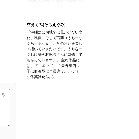
空えぐみ(そらえぐみ)
「沖縄には内地では見かけない文
化、風習、そして言葉（うちーな
ぐち）あります。その違いを楽し
く描いていきたいです。うちなー
ぐちは譜久村帆高さんに監修して
もらっています。」 主な作品に
は、『ニポンゴ』『 天野家四つ
子は血液型は全員違う。』(とも
に集英社)がある。