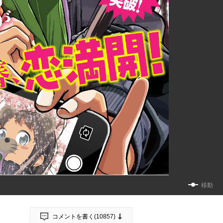
移動
コメントを書く(
10857
)