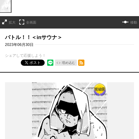
拡大
全画面
移動
バトル！！＜inサウナ＞
2023年06月30日
シェアして応援しよう！
RSSフィード
ポスト
埋め込む