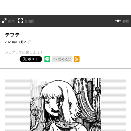
拡大
全画面
移動
テフテ
2023年07月21日
シェアして応援しよう！
RSSフィード
ポスト
埋め込む