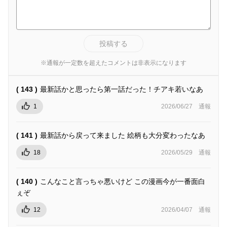
投稿する
※通報が一定数を超えたコメントは非表示になります
( 143 )
最新話かと思ったら第一話だった！チアキ若いなあ
1
2026/06/27
通報
( 141 )
最新話から戻って来ました 絵柄も大分変わったなあ
18
2026/05/29
通報
( 140 )
こんなこと言っちゃ悪いけど この漫画今が一番面白
ぇぞ
12
2026/04/07
通報