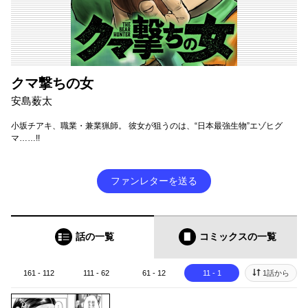
クマ撃ちの女
安島薮太
小坂チアキ、職業・兼業猟師。 彼女が狙うのは、“日本最強生物”エゾヒグ
マ……!!
ファンレターを送る
話の一覧
コミックス
の一覧
161 - 112
111 - 62
61 - 12
11 - 1
1話から