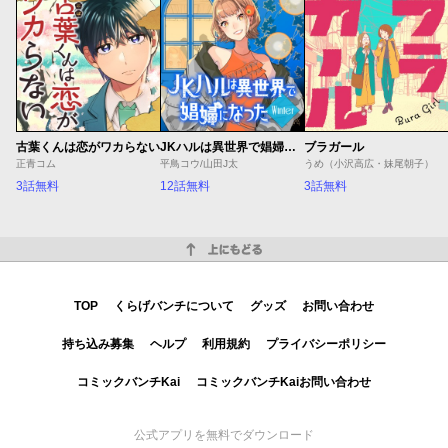
古葉くんは恋がワカらない
JKハルは異世界で娼婦になった Winter
ブラガール
正青コム
平鳥コウ/山田J太
うめ（小沢高広・妹尾朝子）
3話無料
12話無料
3話無料
上にもどる
TOP
くらげバンチについて
グッズ
お問い合わせ
持ち込み募集
ヘルプ
利用規約
プライバシーポリシー
コミックバンチKai
コミックバンチKaiお問い合わせ
公式アプリを無料でダウンロード