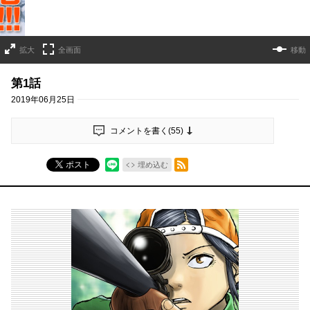
拡大
全画面
移動
第1話
2019年06月25日
コメントを書く(
55
)
RSSフィード
ポスト
埋め込む