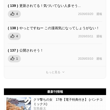
( 139 )
更新されてる！気づいてない人多そう...
4
2026/03/20
通報
( 138 )
やっとですねー この漫画気になってしょうがない！
4
2026/03/11
通報
( 137 )
公開されそう！
1
2026/03/10
通報
もっと見る
最新刊情報
クマ撃ちの女 17巻【電子特典付き】 (バンチコ
ミックス)
安島薮太