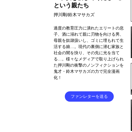
という親たち
押川剛/鈴木マサカズ
過度の教育圧力に潰れたエリートの息
子、酒に溺れて親に刃物を向ける男、
母親を奴隷扱いし、ゴミに埋もれて生
活する娘…。現代の裏側に潜む家族と
社会の闇を抉り、その先に光を当て
る…。様々なメディアで取り上げられ
た押川剛の衝撃のノンフィクションを
鬼才・鈴木マサカズの力で完全漫画
化！
ファンレターを送る