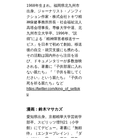
1968年生まれ。福岡県北九州市
出身。ジャーナリスト・ノンフィ
クション作家・株式会社トキワ精
神保健事務所所長・社会福祉法人
高塔会理事長。専修大学中退、北
九州市立大学卒。1996年、“説
得”による「精神障害者移送サー
ビス」を日本で初めて創始。移送
後の自立・就労支援にも携わる。
その活動は国内外から注目を浴
び、ドキュメンタリーが多数放映
される。著書に『子供部屋に入れ
ない親たち』『「子供を殺してく
ださい」という親たち』『子供の
死を祈る親たち』など
https://twitter.com/king_of_settok
u
漫画：鈴木マサカズ
愛知県出身。京都精華大学芸術学
部卒。スピリッツ増刊21（小学
館）にてデビュー。著書に『無頼
侍』（エンターブレイン）、『ダ