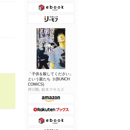
「子供を殺してください」
という親たち ３(BUNCH
COMICS)
押川剛, 鈴木マサカズ