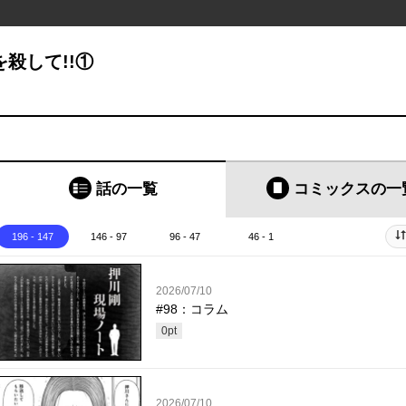
を殺して!!①
話の一覧
コミックス
の一
196 - 147
146 - 97
96 - 47
46 - 1
2026/07/10
#98：コラム
0
pt
2026/07/10