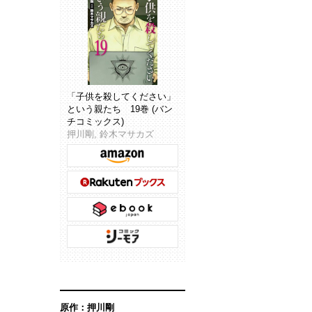
「子供を殺してください」
という親たち 19巻 (バン
チコミックス)
押川剛, 鈴木マサカズ
原作：押川剛