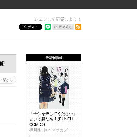
シェアして応援しよう！
RSSフィード
ポスト
埋め込む
最新刊情報
覧
1話から
「子供を殺してください」
という親たち 1 (BUNCH
COMICS)
押川剛, 鈴木マサカズ