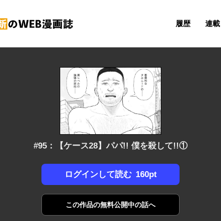
履歴
連載 
#95：【ケース28】パパ!! 僕を殺して!!①
160pt
ログインして読む
この作品の
無料公開中の話へ