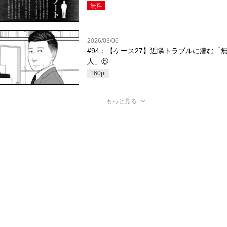
無料
2026/03/06
#94：【ケース27】近隣トラブルに潜む「
人」⑤
160
pt
もっと見る