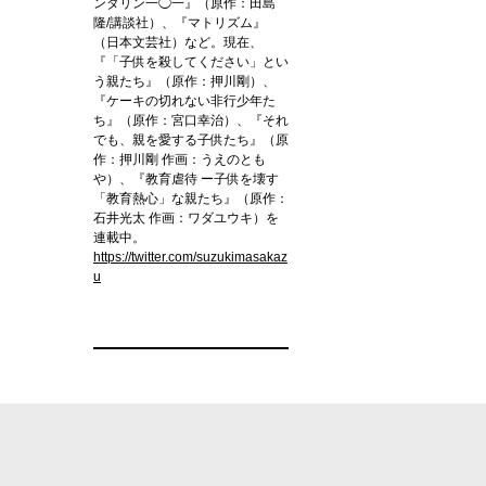
ンダリン一◯一』（原作：田島
隆/講談社）、『マトリズム』
（日本文芸社）など。現在、
『「子供を殺してください」とい
う親たち』（原作：押川剛）、
『ケーキの切れない非行少年た
ち』（原作：宮口幸治）、『それ
でも、親を愛する子供たち』（原
作：押川剛 作画：うえのとも
や）、『教育虐待 ー子供を壊す
「教育熱心」な親たち』（原作：
石井光太 作画：ワダユウキ）を
連載中。
https://twitter.com/suzukimasakaz
u