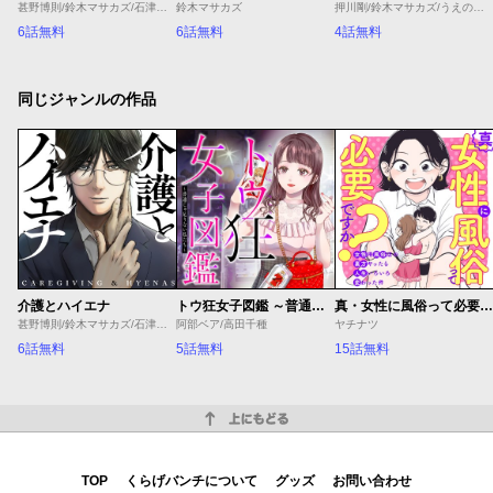
甚野博則/鈴木マサカズ/石津のぞみ
鈴木マサカズ
押川剛/鈴木マサカズ/うえのともや
6話無料
6話無料
4話無料
同じジャンルの作品
介護とハイエナ
トウ狂女子図鑑 ～普通じゃ足りない私たち～
真・女性に風俗って必要ですか？～女性用風俗店の裏方やったら人生いろいろ変わった件～
甚野博則/鈴木マサカズ/石津のぞみ
阿部ベア/高田千種
ヤチナツ
6話無料
5話無料
15話無料
上にもどる
TOP
くらげバンチについて
グッズ
お問い合わせ