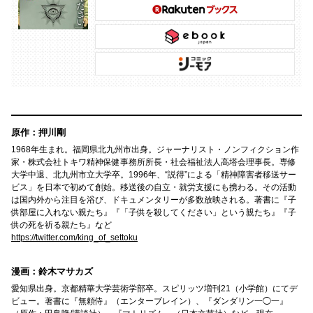
原作：押川剛
1968年生まれ。福岡県北九州市出身。ジャーナリスト・ノンフィクション作
家・株式会社トキワ精神保健事務所所長・社会福祉法人高塔会理事長。専修
大学中退、北九州市立大学卒。1996年、“説得”による「精神障害者移送サー
ビス」を日本で初めて創始。移送後の自立・就労支援にも携わる。その活動
は国内外から注目を浴び、ドキュメンタリーが多数放映される。著書に『子
供部屋に入れない親たち』『「子供を殺してください」という親たち』『子
供の死を祈る親たち』など
https://twitter.com/king_of_settoku
漫画：鈴木マサカズ
愛知県出身。京都精華大学芸術学部卒。スピリッツ増刊21（小学館）にてデ
ビュー。著書に『無頼侍』（エンターブレイン）、『ダンダリン一◯一』