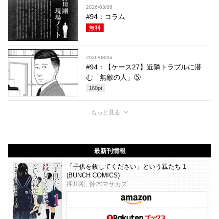
2026/03/06
#94：コラム
無料
2026/03/06
#94：【ケース27】近隣トラブルに潜
む「無敵の人」⑤
160
pt
もっと見る
最新刊情報
「子供を殺してください」という親たち 1
(BUNCH COMICS)
押川剛, 鈴木マサカズ