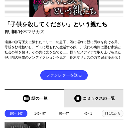
「子供を殺してください」という親たち
押川剛/鈴木マサカズ
過度の教育圧力に潰れたエリートの息子、酒に溺れて親に刃物を向ける男、
母親を奴隷扱いし、ゴミに埋もれて生活する娘…。現代の裏側に潜む家族と
社会の闇を抉り、その先に光を当てる…。様々なメディアで取り上げられた
押川剛の衝撃のノンフィクションを鬼才・鈴木マサカズの力で完全漫画化！
ファンレターを送る
話の一覧
コミックス
の一覧
196 - 147
146 - 97
96 - 47
46 - 1
1話から