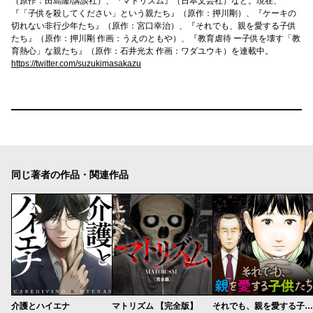
（原作：田島隆/講談社）、『マトリズム』（日本文芸社）など。現在、
『「子供を殺してください」という親たち』（原作：押川剛）、『ケーキの
切れない非行少年たち』（原作：宮口幸治）、『それでも、親を愛する子供
たち』（原作：押川剛 作画：うえのともや）、『教育虐待 ー子供を壊す「教
育熱心」な親たち』（原作：石井光太 作画：ワダユウキ）を連載中。
https://twitter.com/suzukimasakazu
同じ著者の作品・関連作品
介護とハイエナ
マトリズム 【完全版】
それでも、親を愛する子供たち