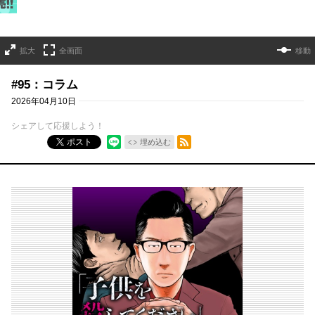
拡大
全画面
移動
#95：コラム
2026年04月10日
シェアして応援しよう！
RSSフィード
ポスト
埋め込む