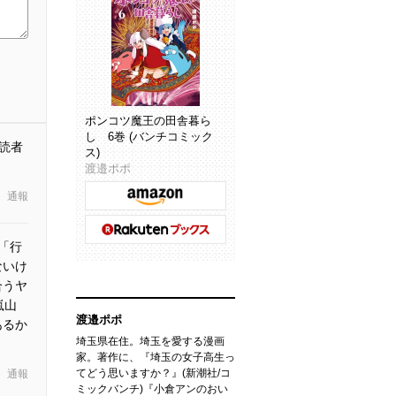
ポンコツ魔王の田舎暮ら
し 6巻 (バンチコミック
読者
ス)
渡邉ポポ
通報
33「行
ないけ
合うヤ
嵐山
渡邉ポポ
あるか
埼玉県在住。埼玉を愛する漫画
家。著作に、『埼玉の女子高生っ
てどう思いますか？』(新潮社/コ
通報
ミックバンチ)『小倉アンのおい