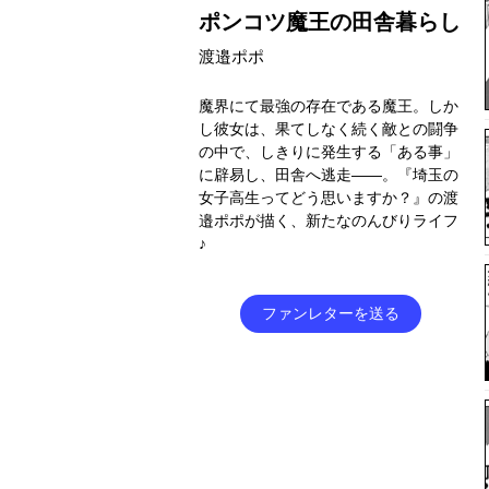
ポンコツ魔王の田舎暮らし
渡邉ポポ
魔界にて最強の存在である魔王。しか
し彼女は、果てしなく続く敵との闘争
の中で、しきりに発生する「ある事」
に辟易し、田舎へ逃走――。『埼玉の
女子高生ってどう思いますか？』の渡
邉ポポが描く、新たなのんびりライフ
♪
ファンレターを送る