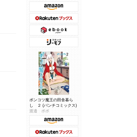
ポンコツ魔王の田舎暮ら
し ２ (バンチコミックス)
渡邉 ポポ