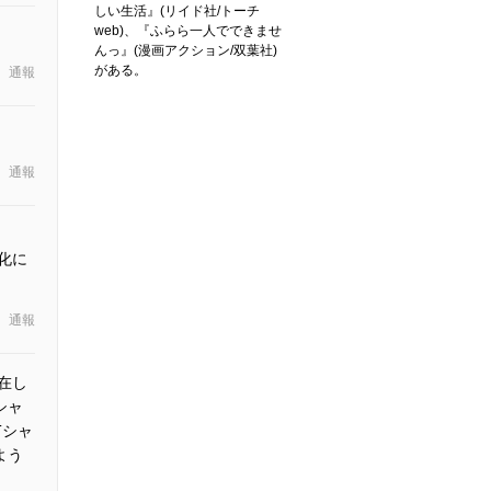
しい生活』(リイド社/トーチ
web)、『ふらら一人でできませ
んっ』(漫画アクション/双葉社)
がある。
通報
通報
ニメ化に
通報
在し
シャ
Tシャ
よう