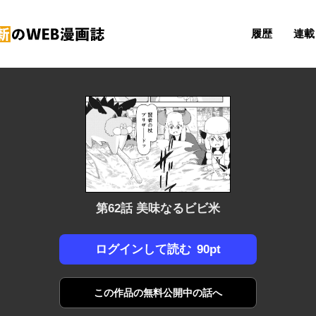
履歴
連載 
第62話 美味なるビビ米
90pt
ログインして読む
この作品の
無料公開中の話へ