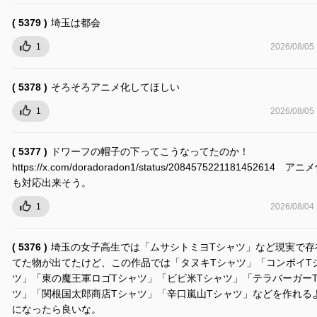
( 5379 )
埼玉は都会
1
2026/08/05
( 5378 )
そろそろアニメ化してほしい
1
2026/08/05
( 5377 )
ドワーフの帽子の下ってこうなってたのか！
https://x.com/doradoradon1/status/2084575221181452614 ア
も対応出来そう。
1
2026/08/04
( 5376 )
埼玉の女子高生では「ムサシトミヨTシャツ」など現実で存
てた物が出てたけど、この作品では「タヌキTシャツ」「コンボイT
ツ」「東の魔王軍ロゴTシャツ」「ビビ米Tシャツ」「テラバーガー
ツ」「関根国太郎商店Tシャツ」「辛口嵐山Tシャツ」などを作れる
になったら良いな。