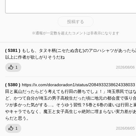
投稿する
※通報が一定数を超えたコメントは非表示になります
( 5381 )
もしも、タヌキ柄(ニセたぬ含む)のアロハシャツがあったら
以上に作者が欲しがりそうだね
1
2026/08/06
( 5380 )
https://x.com/doradoradon1/status/20849332386243380
田と嵐山だったらどう考えても行田の勝ちでしょ！」埼玉県民では
ど、かつて自分が埼玉の男子高校生だった頃に地元の都会度で張り
ツが多かった気がする…。そうゆう習性？5巻と6巻の違いは行田と
やキャラでもなく、魔王と女子高生じゃ絶対に埋まらない実力差が
らだと思う。
1
2026/08/05