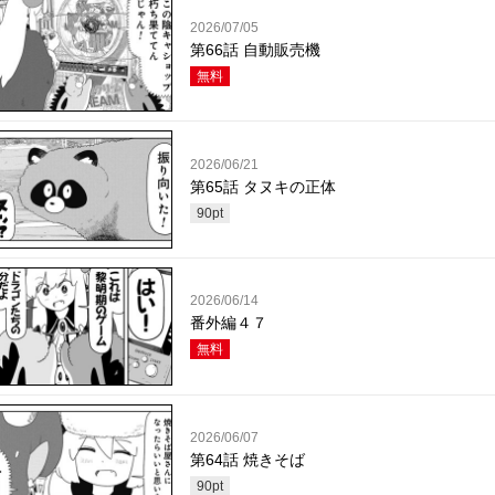
2026/07/05
第66話 自動販売機
無料
2026/06/21
第65話 タヌキの正体
90
pt
2026/06/14
番外編４７
無料
2026/06/07
第64話 焼きそば
90
pt