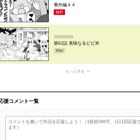
番外編４４
無料
2026/05/03
第62話 美味なるビビ米
90
pt
もっと見る
応援コメント一覧