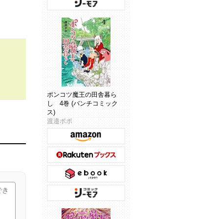
ポンコツ魔王の田舎暮ら
し 4巻 (バンチコミック
ス)
渡邉ポポ