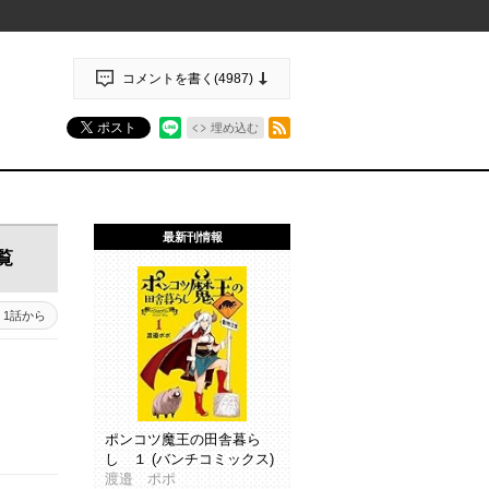
コメントを書く(
4987
)
RSSフィード
ポスト
埋め込む
最新刊情報
覧
1話から
ポンコツ魔王の田舎暮ら
し １ (バンチコミックス)
渡邉 ポポ