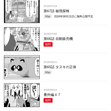
2026/07/19
第67話 秘境探検
90
pt
2026年08月21日
に無料公開予定
2026/07/05
第66話 自動販売機
無料
2026/06/21
第65話 タヌキの正体
90
pt
2026/06/14
番外編４７
無料