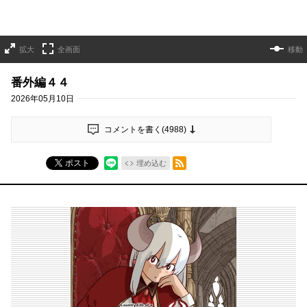
拡大
全画面
移動
番外編４４
2026年05月10日
コメントを書く(
4988
)
RSSフィード
ポスト
埋め込む