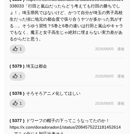
338033「行田と嵐山だったらどう考えても行田の勝ちでし
ょ！」埼玉県民ではないけど、かつて自分が埼玉の男子高校
生だった頃に地元の都会度で張り合うヤツが多かった気がす
る…。そうゆう習性？5巻と6巻の違いは行田と嵐山やキャラ
でもなく、魔王と女子高生じゃ絶対に埋まらない実力差があ
るからだと思う。
1
2026/08/05
通報
( 5379 )
埼玉は都会
1
2026/08/05
通報
( 5378 )
そろそろアニメ化してほしい
1
2026/08/05
通報
( 5377 )
ドワーフの帽子の下ってこうなってたのか！
https://x.com/doradoradon1/status/2084575221181452614
アニメ化にも対応出来そう。