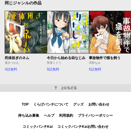
同じジャンルの作品
死体担ぎのネム
今日から始める幼なじみ
事故物件で猫を飼う
選分つかむ
帯屋ミドリ
澤部なみ
4話無料
9話無料
6話無料
上にもどる
TOP
くらげバンチについて
グッズ
お問い合わせ
持ち込み募集
ヘルプ
利用規約
プライバシーポリシー
コミックバンチKai
コミックバンチKaiお問い合わせ