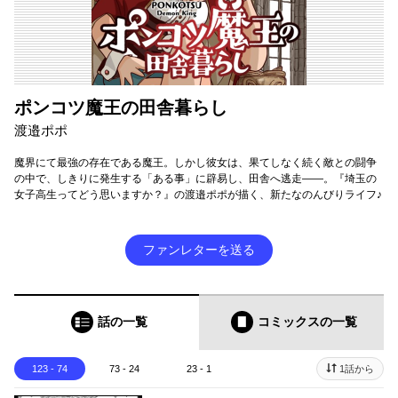
ポンコツ魔王の田舎暮らし
渡邉ポポ
魔界にて最強の存在である魔王。しかし彼女は、果てしなく続く敵との闘争
の中で、しきりに発生する「ある事」に辟易し、田舎へ逃走――。『埼玉の
女子高生ってどう思いますか？』の渡邉ポポが描く、新たなのんびりライフ♪
ファンレターを送る
話の一覧
コミックス
の一覧
123 - 74
73 - 24
23 - 1
1話から