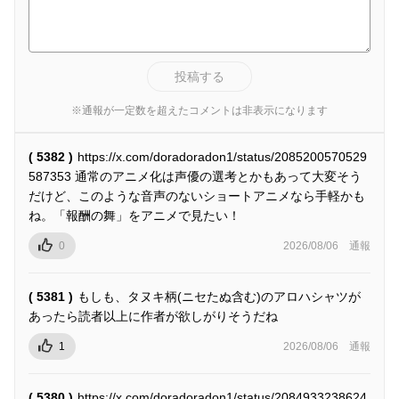
投稿する
※通報が一定数を超えたコメントは非表示になります
( 5382 )
https://x.com/doradoradon1/status/2085200570529
587353 通常のアニメ化は声優の選考とかもあって大変そう
だけど、このような音声のないショートアニメなら手軽かも
ね。「報酬の舞」をアニメで見たい！
0
2026/08/06
通報
( 5381 )
もしも、タヌキ柄(ニセたぬ含む)のアロハシャツが
あったら読者以上に作者が欲しがりそうだね
1
2026/08/06
通報
( 5380 )
https://x.com/doradoradon1/status/2084933238624