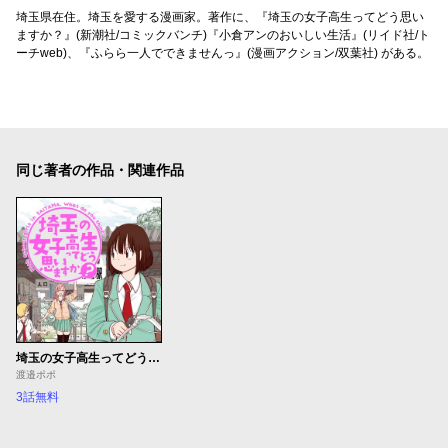
埼玉県在住。埼玉を愛する漫画家。著作に、『埼玉の女子高生ってどう思い
ますか？』(新潮社/コミックバンチ)『小倉アンのおいしい生活』(リイド社/ト
ーチweb)、『ふらら一人でできませんっ』(漫画アクション/双葉社) がある。
同じ著者の作品・関連作品
埼玉の女子高生ってどう思いますか？
渡邉ポポ
3話無料