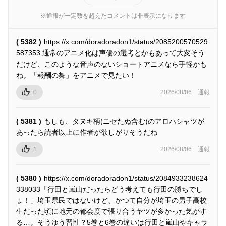
※通報が一定数を超えたコメントは非表示になります
( 5382 )
https://x.com/doradoradon1/status/2085200570529
587353 通常のアニメ化は声優の選考とかもあって大変そう
だけど、このような音声のないショートアニメなら手軽かも
ね。「報酬の舞」をアニメで見たい！
0
2026/08/06
通報
( 5381 )
もしも、タヌキ柄(ニセたぬ含む)のアロハシャツが
あったら読者以上に作者が欲しがりそうだね
1
2026/08/06
通報
( 5380 )
https://x.com/doradoradon1/status/2084933238624
338033「行田と嵐山だったらどう考えても行田の勝ちでし
ょ！」埼玉県民ではないけど、かつて自分が埼玉の男子高校
生だった頃に地元の都会度で張り合うヤツが多かった気がす
る…。そうゆう習性？5巻と6巻の違いは行田と嵐山やキャラ