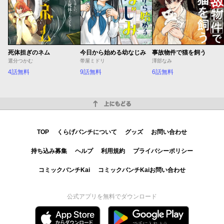
死体担ぎのネム
今日から始める幼なじみ
事故物件で猫を飼う
選分つかむ
帯屋ミドリ
澤部なみ
4話無料
9話無料
6話無料
上にもどる
TOP
くらげバンチについて
グッズ
お問い合わせ
持ち込み募集
ヘルプ
利用規約
プライバシーポリシー
コミックバンチKai
コミックバンチKaiお問い合わせ
公式アプリを無料でダウンロード