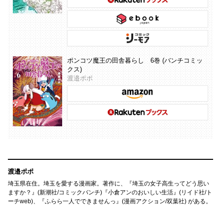
ポンコツ魔王の田舎暮らし 6巻 (バンチコミッ
クス)
渡邉ポポ
渡邉ポポ
埼玉県在住。埼玉を愛する漫画家。著作に、『埼玉の女子高生ってどう思い
ますか？』(新潮社/コミックバンチ)『小倉アンのおいしい生活』(リイド社/ト
ーチweb)、『ふらら一人でできませんっ』(漫画アクション/双葉社) がある。