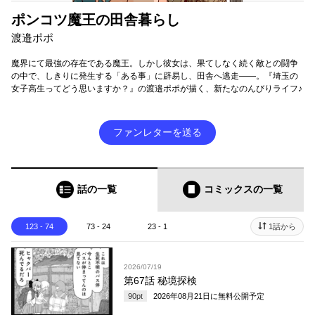
ポンコツ魔王の田舎暮らし
渡邉ポポ
魔界にて最強の存在である魔王。しかし彼女は、果てしなく続く敵との闘争
の中で、しきりに発生する「ある事」に辟易し、田舎へ逃走――。『埼玉の
女子高生ってどう思いますか？』の渡邉ポポが描く、新たなのんびりライフ♪
ファンレターを送る
話の一覧
コミックス
の一覧
123 - 74
73 - 24
23 - 1
1話から
2026/07/19
第67話 秘境探検
90
pt
2026年08月21日
に無料公開予定