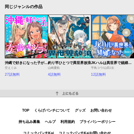
同じジャンルの作品
沖縄で好きになった子が方言すぎてツラすぎる
釣り竿ひとつで異世界放浪
JKハルは異世界で娼婦になった Winter
空えぐみ
山崎夏軌
平鳥コウ/山田J太
27話無料
4話無料
12話無料
上にもどる
TOP
くらげバンチについて
グッズ
お問い合わせ
持ち込み募集
ヘルプ
利用規約
プライバシーポリシー
コミックバンチKai
コミックバンチKaiお問い合わせ