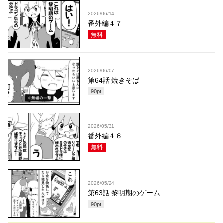
2026/06/14
番外編４７
無料
2026/06/07
第64話 焼きそば
90
pt
2026/05/31
番外編４６
無料
2026/05/24
第63話 黎明期のゲーム
90
pt