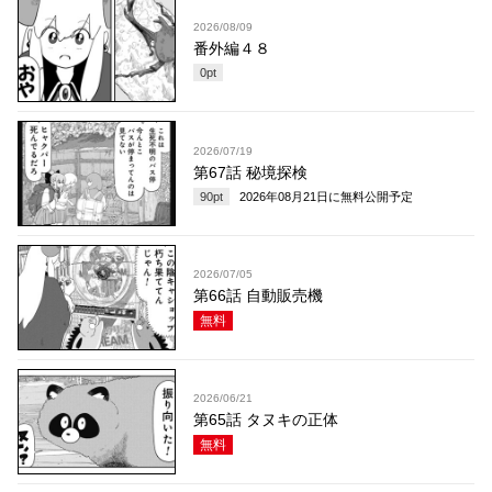
2026/08/09
番外編４８
0
pt
2026/07/19
第67話 秘境探検
90
pt
2026年08月21日
に無料公開予定
2026/07/05
第66話 自動販売機
無料
2026/06/21
第65話 タヌキの正体
無料