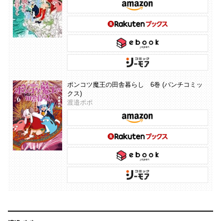
ポンコツ魔王の田舎暮らし 6巻 (バンチコミッ
クス)
渡邉ポポ