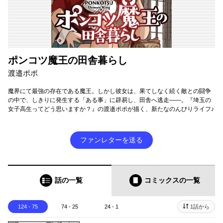
ポンコツ魔王の田舎暮らし
渡邉ポポ
魔界にて最強の存在である魔王。しかし彼女は、果てしなく続く敵との闘争
の中で、しきりに発生する「ある事」に辟易し、田舎へ逃走――。『埼玉の
女子高生ってどう思いますか？』の渡邉ポポが描く、新たなのんびりライフ♪
ファンレターを送る
話の一覧
コミックス
の一覧
124 - 75
74 - 25
24 - 1
1話から