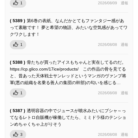
1
2026/08/09
通報
( 5389 )
第6巻の表紙、なんだかとてもファンタジー感があ
って素敵です！ 夢と希望の物語、みたいな空気感があってワ
クワクします！
1
2026/08/08
通報
( 5388 )
骨たちが買ったアイスもちゃんと実在してるのだ。
https://cp.glico.com/17ice/products/ この作品の骨を見てる
と、昔あった天体戦士サンレッドというマンガのヴァンプ将
軍(悪の組織を名乗る善人の集団の幹部)の匂いを感じる…
1
2026/08/08
通報
( 5387 )
透明容器の中でジュースが噴水みたいにブシャ～っ
てなるレトロ自販機が稼働してたら、ミミドラ様のテンショ
ンめちゃくちゃ上がりそう
3
2026/08/08
通報