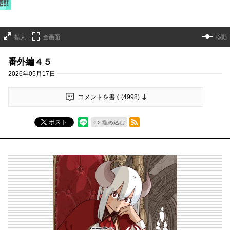
拡大
全画面
移動
番外編４５
2026年05月17日
コメントを書く(
4998
)
RSSフィード
ポスト
埋め込む