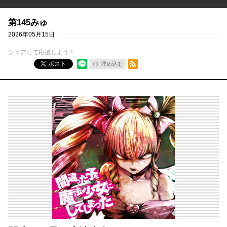
第145みゅ
2026年05月15日
シェアして応援しよう！
RSSフィード
ポスト
埋め込む