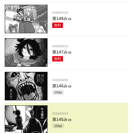
2026/07/10
第148みゅ
無料
2026/06/19
第147みゅ
無料
2026/06/05
第146みゅ
100
pt
2026/05/15
第145みゅ
100
pt