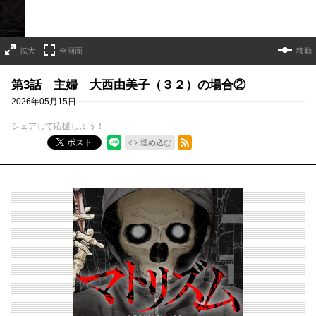
拡大
全画面
移動
第3話 主婦 大西由美子（３２）の場合②
2026年05月15日
シェアして応援しよう！
RSSフィード
ポスト
埋め込む