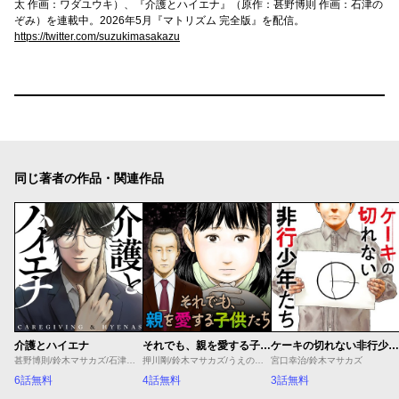
太 作画：ワダユウキ）、『介護とハイエナ』（原作：甚野博則 作画：石津の
ぞみ）を連載中。2026年5月『マトリズム 完全版』を配信。
https://twitter.com/suzukimasakazu
同じ著者の作品・関連作品
介護とハイエナ
それでも、親を愛する子供たち
ケーキの切れない非行少年たち
甚野博則/鈴木マサカズ/石津のぞみ
押川剛/鈴木マサカズ/うえのともや
宮口幸治/鈴木マサカズ
6話無料
4話無料
3話無料