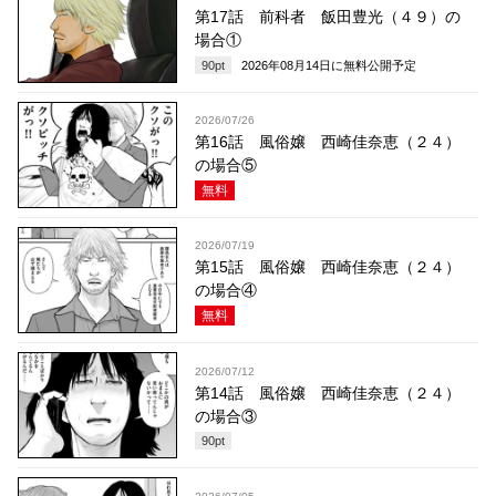
第17話 前科者 飯田豊光（４９）の
場合①
90
pt
2026年08月14日
に無料公開予定
2026/07/26
第16話 風俗嬢 西崎佳奈恵（２４）
の場合⑤
無料
2026/07/19
第15話 風俗嬢 西崎佳奈恵（２４）
の場合④
無料
2026/07/12
第14話 風俗嬢 西崎佳奈恵（２４）
の場合③
90
pt