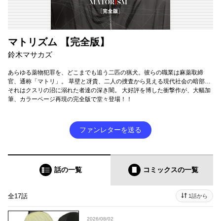
マトリズム 【完全版】
鈴木マサカズ
あらゆる薬物犯罪を、どこまでも追う二匹の猟犬。彼らの職業は麻薬取締
官、通称「マトリ」。 草壁と冴貴、二人の捜査から見える現代社会の暗部…
それはクスリの沼に溺れた者達の深き闇。 大好評を博した衝撃作が、大幅加
筆、カラーページ再現の完全版で堂々登場！！
ファンレターを送る
話の一覧
コミックス
の一覧
全17話
1話から
2026/08/02