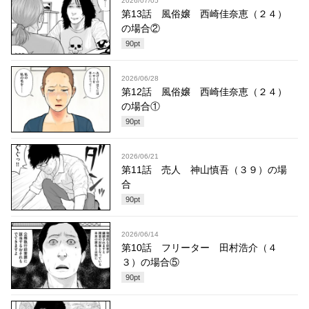
2026/07/05
第13話 風俗嬢 西崎佳奈恵（２４）
の場合②
90
pt
2026/06/28
第12話 風俗嬢 西崎佳奈恵（２４）
の場合①
90
pt
2026/06/21
第11話 売人 神山慎吾（３９）の場
合
90
pt
2026/06/14
第10話 フリーター 田村浩介（４
３）の場合⑤
90
pt