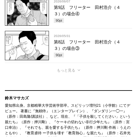
2026/06/07
第9話 フリーター 田村浩介（４
３）の場合④
90
pt
2026/05/31
第8話 フリーター 田村浩介（４
３）の場合③
90
pt
もっと見る
鈴木マサカズ
愛知県出身。京都精華大学芸術学部卒。スピリッツ増刊21（小学館）にてデ
ビュー。 著書に『無頼侍』（エンターブレイン）、『ダンダリン一◯一』
（原作：田島隆/講談社）、など。現在、『「子供を殺してください」という
親たち』（原作：押川剛）、『ケーキの切れない非行少年たち』（原作：宮
口幸治）、『それでも、親を愛する子供たち』（原作：押川剛 作画：うえの
ともや）、『教育虐待 ー子供を壊す「教育熱心」な親たち』（原作：石井光