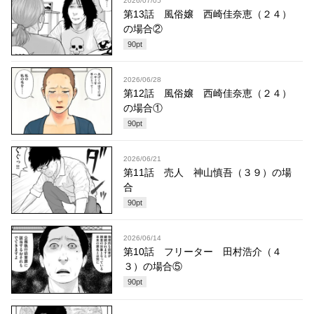
2026/07/05
第13話 風俗嬢 西崎佳奈恵（２４）
の場合②
90
pt
2026/06/28
第12話 風俗嬢 西崎佳奈恵（２４）
の場合①
90
pt
2026/06/21
第11話 売人 神山慎吾（３９）の場
合
90
pt
2026/06/14
第10話 フリーター 田村浩介（４
３）の場合⑤
90
pt