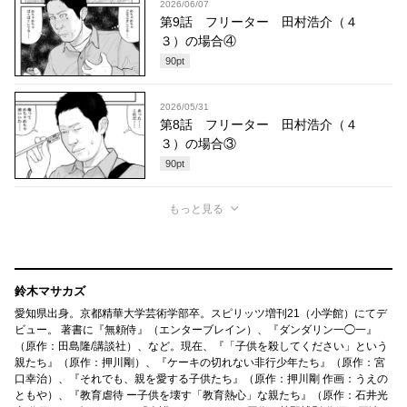
2026/06/07
第9話 フリーター 田村浩介（４
３）の場合④
90
pt
2026/05/31
第8話 フリーター 田村浩介（４
３）の場合③
90
pt
もっと見る
鈴木マサカズ
愛知県出身。京都精華大学芸術学部卒。スピリッツ増刊21（小学館）にてデ
ビュー。 著書に『無頼侍』（エンターブレイン）、『ダンダリン一◯一』
（原作：田島隆/講談社）、など。現在、『「子供を殺してください」という
親たち』（原作：押川剛）、『ケーキの切れない非行少年たち』（原作：宮
口幸治）、『それでも、親を愛する子供たち』（原作：押川剛 作画：うえの
ともや）、『教育虐待 ー子供を壊す「教育熱心」な親たち』（原作：石井光