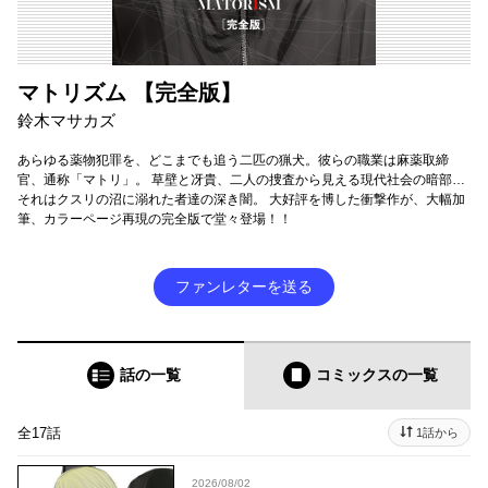
マトリズム 【完全版】
鈴木マサカズ
あらゆる薬物犯罪を、どこまでも追う二匹の猟犬。彼らの職業は麻薬取締
官、通称「マトリ」。 草壁と冴貴、二人の捜査から見える現代社会の暗部…
それはクスリの沼に溺れた者達の深き闇。 大好評を博した衝撃作が、大幅加
筆、カラーページ再現の完全版で堂々登場！！
ファンレターを送る
話の一覧
コミックス
の一覧
全17話
1話から
2026/08/02