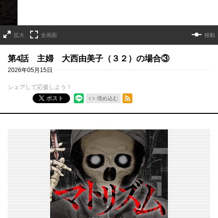
拡大
全画面
移動
第4話 主婦 大西由美子（３２）の場合③
2026年05月15日
シェアして応援しよう！
RSSフィード
ポスト
埋め込む