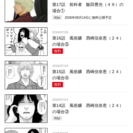
第17話 前科者 飯田豊光（４９）の
場合①
90
pt
2026年08月14日
に無料公開予定
2026/07/26
第16話 風俗嬢 西崎佳奈恵（２４）
の場合⑤
無料
2026/07/19
第15話 風俗嬢 西崎佳奈恵（２４）
の場合④
無料
2026/07/12
第14話 風俗嬢 西崎佳奈恵（２４）
の場合③
90
pt