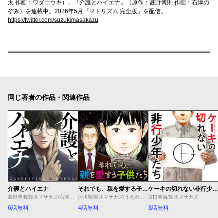
太 作画：ワダユウキ）、『介護とハイエナ』（原作：甚野博則 作画：石津の
ぞみ）を連載中。2026年5月『マトリズム 完全版』を配信。
https://twitter.com/suzukimasakazu
同じ著者の作品・関連作品
介護とハイエナ
それでも、親を愛する子供たち
ケーキの切れない非行少年たち
甚野博則/鈴木マサカズ/石津のぞみ
押川剛/鈴木マサカズ/うえのともや
宮口幸治/鈴木マサカズ
6話無料
4話無料
3話無料