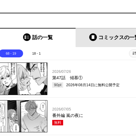
話の一覧
コミックス
の一
68 - 19
18 - 1
2026/07/26
第47話 傾慕①
90
pt
2026年08月14日
に無料公開予定
2026/07/05
番外編 嵐の夜に
無料