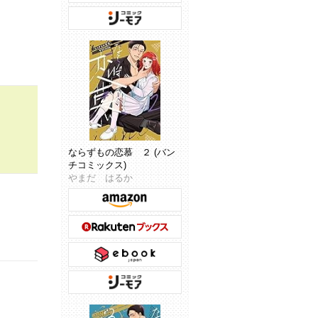
ならずもの恋慕 ２ (バン
チコミックス)
やまだ はるか