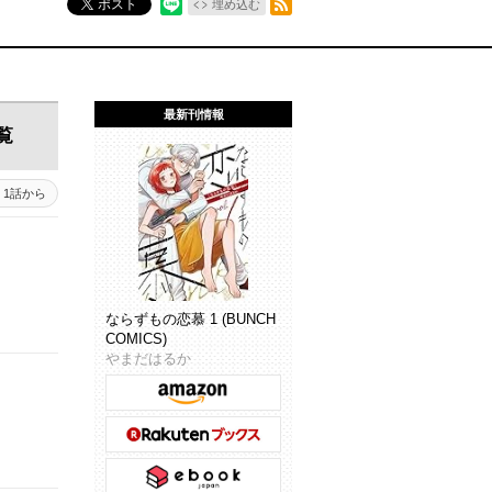
ポスト
埋め込む
最新刊情報
覧
1話から
ならずもの恋慕 1 (BUNCH
COMICS)
やまだはるか