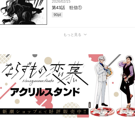
2026/02/15
第43話 狂信①
90
pt
もっと見る