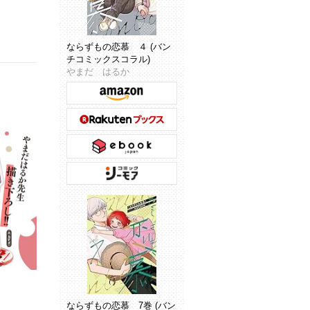
ならずもの恋慕 ４ (バン
チコミックスコラル)
やまだ はるか
ならずもの恋慕 7巻 (バン