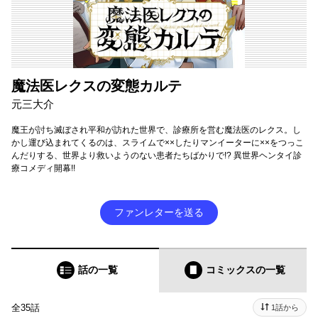
魔法医レクスの変態カルテ
元三大介
魔王が討ち滅ぼされ平和が訪れた世界で、診療所を営む魔法医のレクス。し
かし運び込まれてくるのは、スライムで××したりマンイーターに××をつっこ
んだりする、世界より救いようのない患者たちばかりで!? 異世界ヘンタイ診
療コメディ開幕!!
ファンレターを送る
話の一覧
コミックス
の一覧
全35話
1話から