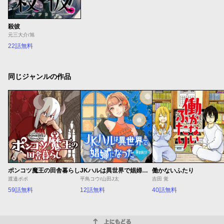
殺彼
元三大介/旭
22話無料
同じジャンルの作品
ポンコツ魔王の田舎暮らし
JKハルは異世界で娼婦になった Winter
働かないふたり
渡邉ポポ
平鳥コウ/山田J太
吉田 覚
59話無料
12話無料
40話無料
上にもどる