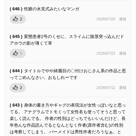
( 646 )
性癖の水見式みたいなマンガ
2
2026/07/26
通報
( 645 )
変態患者2号のくせに、スライムに陰茎突っ込んだド
アホウの影が薄くて草
0
2026/07/22
通報
( 644 )
タイトルでやや綺麗目の〇付けおじさん系の作品と思
ってごめんなさい。おもしれーです
2
2026/07/12
通報
( 643 )
身体の書き方やギャグの表現法が女性っぽいなと思っ
てる。 アナグラムでトモミって女性名も使ってそうと思って
楽しく読んでる。 作者の性別はどっちでもいいんだけど、長
年色んな作品読んでるとなんとなく作者(原作者含む)の性別
は考察してしまう。 バーメイドは男性作者だろうなぁ。と