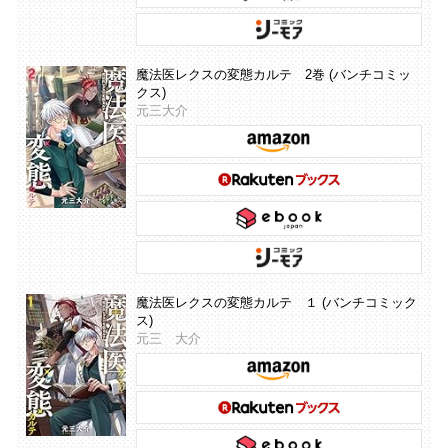
魔法医レクスの変態カルテ 2巻 (バンチコミッ
クス)
元三大介
魔法医レクスの変態カルテ １ (バンチコミック
ス)
元三 大介