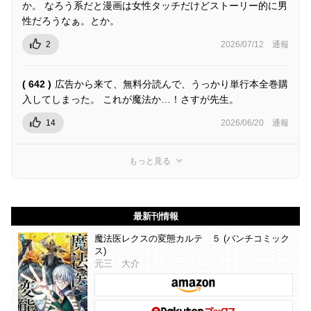
か。 なろう系だと漫画は女性タッチだけどストーリー的に男
性だろうなぁ。とか。
2
2026/07/12
通報
( 642 )
広告から来て、無料分読んで、うっかり単行本全巻購
入してしまった。 これが魔法か…！さすが先生。
14
2026/06/20
通報
もっと見る
最新刊情報
魔法医レクスの変態カルテ ５ (バンチコミック
ス)
元三 大介