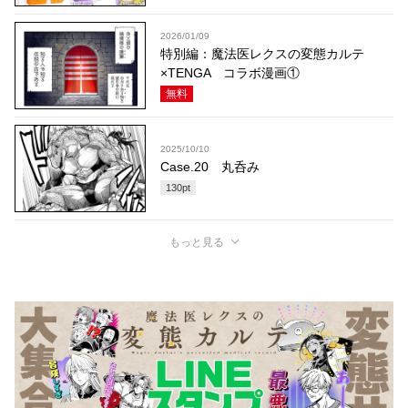
2026/01/09
特別編：魔法医レクスの変態カルテ
×TENGA コラボ漫画①
無料
2025/10/10
Case.20 丸呑み
130
pt
もっと見る