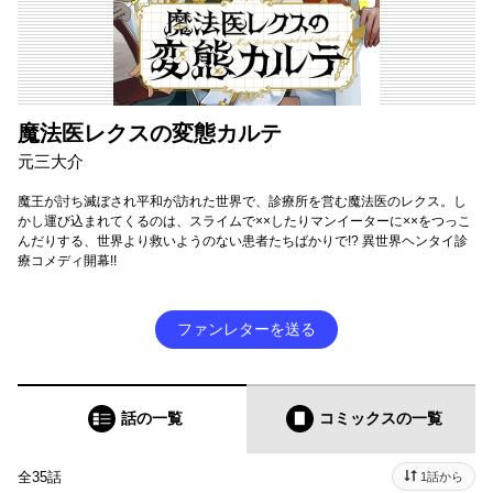
魔法医レクスの変態カルテ
元三大介
魔王が討ち滅ぼされ平和が訪れた世界で、診療所を営む魔法医のレクス。し
かし運び込まれてくるのは、スライムで××したりマンイーターに××をつっこ
んだりする、世界より救いようのない患者たちばかりで!? 異世界ヘンタイ診
療コメディ開幕!!
ファンレターを送る
話の一覧
コミックス
の一覧
全35話
1話から