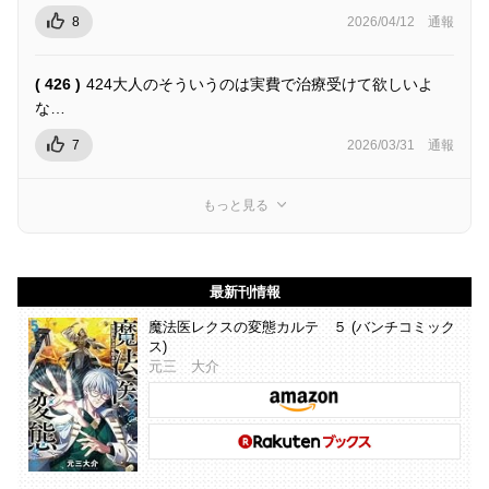
8
2026/04/12
通報
( 426 )
424大人のそういうのは実費で治療受けて欲しいよ
な…
7
2026/03/31
通報
もっと見る
最新刊情報
魔法医レクスの変態カルテ ５ (バンチコミック
ス)
元三 大介