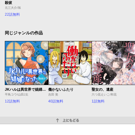
殺彼
元三大介/旭
22話無料
同じジャンルの作品
JKハルは異世界で娼婦になった Winter
働かないふたり
聖女の、遺産
平鳥コウ/山田J太
吉田 覚
六つ花えいこ/和花
12話無料
40話無料
1話無料
上にもどる