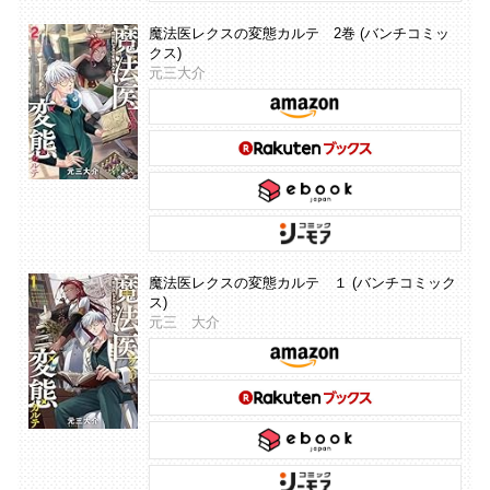
魔法医レクスの変態カルテ 2巻 (バンチコミッ
クス)
元三大介
魔法医レクスの変態カルテ １ (バンチコミック
ス)
元三 大介