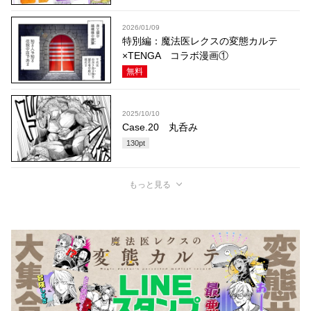
2026/01/09
特別編：魔法医レクスの変態カルテ
×TENGA コラボ漫画①
無料
2025/10/10
Case.20 丸呑み
130
pt
もっと見る