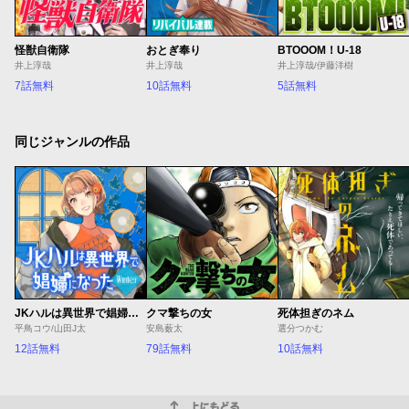
怪獣自衛隊
おとぎ奉り
BTOOOM！U-18
井上淳哉
井上淳哉
井上淳哉/伊藤洋樹
7話無料
10話無料
5話無料
同じジャンルの作品
JKハルは異世界で娼婦になった Winter
クマ撃ちの女
死体担ぎのネム
平鳥コウ/山田J太
安島薮太
選分つかむ
12話無料
79話無料
10話無料
上にもどる