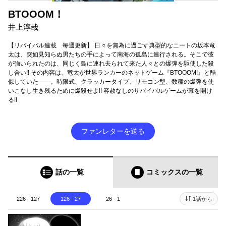
BTOOOM！
井上淳哉
【リバイバル連載 毎週更新】 日々を無為に過ごす典型的なニートの坂本竜
太は、突如見知らぬ男たちの手によって南海の孤島に連行される。そこで彼
が強いられたのは、同じく島に連れ去られて来た人々との爆弾を駆使した殺
し合い!! その内容は、竜太が世界ランカーのネットゲーム『BTOOOM!』と酷
似していた――。時限式、クラッカータイプ、リモコン型、数種の爆弾を使
いこなし生き残るために爆殺せよ!! 容赦なしのサバイバルゲームが幕を開け
る!!
ファンレターを送る
話の一覧
コミックス
の一覧
226 - 127
126 - 27
26 - 1
1話から