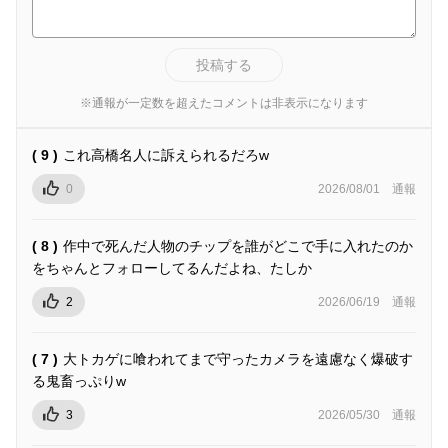
投稿する
※通報が一定数を超えたコメントは非表示になります
( 9 )
これ高橋名人に訴えられるだろw
0
2026/08/01
通報
( 8 )
作中で死んだ人物のチップを誰がどこで手に入れたのか
をちゃんとフォローしてるんだよね、たしか
2
2026/06/19
通報
( 7 )
大トカゲに喰われてまで守ったカメラを遠慮なく爆破す
る鬼畜っぷりw
3
2026/05/30
通報