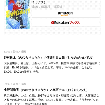
ミックス)
企画：信濃川 日出雄
Ex.01：監修／漫画
野村良太（のむらりょうた）／信濃川日出雄（しなのがわひでお）
大阪府出身。登山家、山岳ガイド。2022年、積雪期単独北海道分水嶺縦断に
挑戦。Ex.01を監修。／『山と食欲と私』著者。本作の企画、ならびに
Ex.00、Ex.01の漫画を担当。
Ex.02：監修／漫画
小野関隆香（おのぜきりゅうか）／奥西チエ（おくにしちえ）
群馬県出身。山伏、住職。2017年より京都・聖護院で2年の間、大峯奥駈な
ど数々の修行を経て群馬に帰郷。Ex.02を監修。／代表作に『月夜のグルメ』
（漫画）など。Ex.02の漫画を担当。