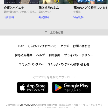
介護とハイエナ
死体担ぎのネム
電波のとどく時空にいます
甚野博則/鈴木マサカズ/石津のぞみ
選分つかむ
今村翠
6話無料
4話無料
5話無料
上にもどる
TOP
くらげバンチについて
グッズ
お問い合わせ
持ち込み募集
ヘルプ
利用規約
プライバシーポリシー
コミックバンチKai
コミックバンチKaiお問い合わせ
公式アプリを無料でダウンロード
Copyright ©
SHINCHOSHA
All Rights Reserved. 掲載の記事・写真・イラスト等のすべて