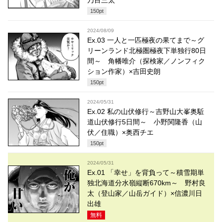
150
pt
2024/08/09
Ex.03 一人と一匹極夜の果てまで～グ
リーンランド北極圏極夜下単独行80日
間～ 角幡唯介（探検家／ノンフィク
ション作家）×吉田史朗
150
pt
2024/05/31
Ex.02 私の山伏修行～吉野山大峯奥駈
道山伏修行5日間～ 小野関隆香（山
伏／住職）×奥西チエ
150
pt
2024/05/31
Ex.01 「幸せ」を背負って～積雪期単
独北海道分水嶺縦断670km～ 野村良
太（登山家／山岳ガイド）×信濃川日
出雄
無料