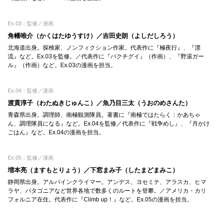
Ex.03：監修／漫画
角幡唯介（かくはたゆうすけ）／吉田史朗（よしだしろう）
北海道出身。探検家、ノンフィクション作家。代表作に『極夜行』、『漂
流』など。Ex.03を監修。／代表作に『バクチグイ』（作画）、『野湯ガー
ル』（作画）など。Ex.03の漫画を担当。
Ex.04：監修／漫画
渡貫淳子（わたぬきじゅんこ）／魚乃目三太（うおのめさんた）
青森県出身。調理師、南極観測隊員。著書に『南極ではたらく：かあちゃ
ん、調理隊員になる』など。Ex.04を監修／代表作に『戦争めし』、『月かけ
ごはん』など。Ex.04の漫画を担当。
Ex.05：監修／漫画
増本亮（ますもとりょう）／下窓まみ子（したまどまみこ）
静岡県出身。アルパインクライマー。アンデス、ヨセミテ、アラスカ、ヒマ
ラヤ、パタゴニアなど世界各地で数多くのルートを登攀。／アメリカ・カリ
フォルニア在住。代表作に『Climb up！』など。Ex.05の漫画を担当。