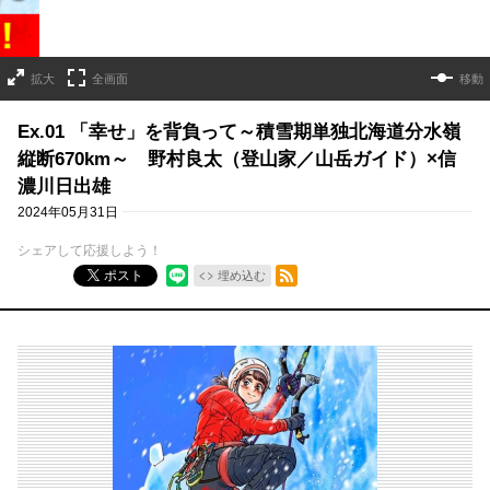
拡大
全画面
移動
Ex.01 「幸せ」を背負って～積雪期単独北海道分水嶺
縦断670km～ 野村良太（登山家／山岳ガイド）×信
濃川日出雄
2024年05月31日
シェアして応援しよう！
RSSフィード
ポスト
埋め込む