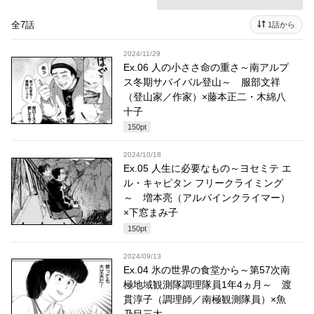
全7話
1話から
2024/11/29
Ex.06 人の小ささ命の重さ～南アルプ
ス冬期サバイバル登山～ 服部文祥
（登山家／作家）×藤本正二・木綿八
十子
150
pt
2024/10/18
Ex.05 人生に必要なもの～ヨセミテ エ
ル・キャピタン フリークライミング
～ 増本亮（アルパインクライマー）
×下窓まみ子
150
pt
2024/09/13
Ex.04 氷の世界の食堂から～第57次南
極地域観測隊調理隊員1年4ヵ月～ 渡
貫淳子（調理師／南極観測隊員）×魚
乃目三太