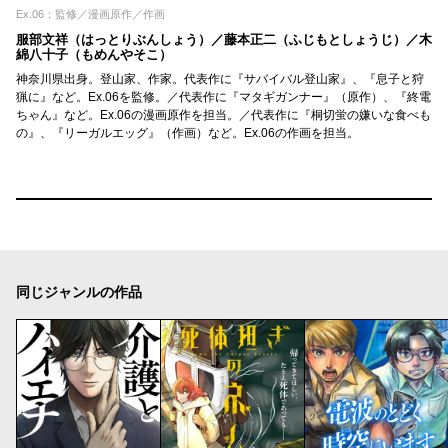
Ex.06：監修／漫画原作／作画
服部文祥（はっとりぶんしょう）／藤本正二（ふじもとしょうじ）／木
綿八十子（もめんやそこ）
神奈川県出身。登山家、作家。代表作に『サバイバル登山家』、『息子と狩
猟に』など。Ex.06を監修。／代表作に『マタギガンナー』（原作）、『終電
ちゃん』など。Ex.06の漫画原作を担当。／代表作に『桐切蛍の嫌いな食べも
の』、『リーガルエッグ』（作画）など。Ex.06の作画を担当。
同じジャンルの作品