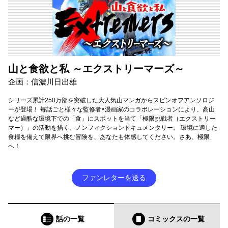
山と食欲と私 ～エクストリーマーズ～
企画：信濃川日出雄
シリーズ累計250万部を突破した大人気山マンガからスピンオフアンソロジ
ーが登場！ 毎話ごと様々な監修者×漫画家のコラボレーションにより、高山
など過酷な環境下での「食」にスポットを当て「極限挑戦者（エクストリー
マー）」の活動を描く、ノンフィクションドキュメンタリー。 環境に適した
食糧を備えて限界へ挑む冒険を、あなたも体感してください。さあ、極限
へ！
ファンレターを送る
話の一覧
コミックス
の一覧