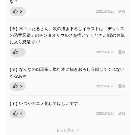
な？
5
2025/04/26
通報
( 9 )
木下いたるさん。次の描き下ろしイラストは「デックス
の恐竜図鑑」のチンタオサウルスを描いてください!僕のお気
に入り恐竜です!!
1
2025/04/26
通報
( 8 )
なんなの肉球拳…単行本に描きおろし収録してくれない
かなあｗ
5
2025/04/26
通報
( 7 )
いつかアニメ化してほしいです。
4
2025/04/26
通報
もっと見る