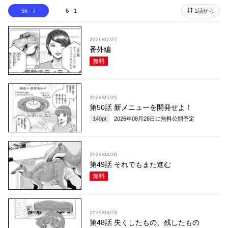
56 - 7
6 - 1
1話から
2026/07/27
番外編
無料
2026/05/25
第50話 新メニューを開発せよ！
140
pt
2026年08月28日
に無料公開予定
2026/04/20
第49話 それでもまた進む
無料
2026/03/23
第48話 失くしたもの、残したもの