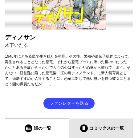
ディノサン
木下いたる
1946年にとある島で生き残りを発見。その後、繁殖や遺伝子操作によって、
再生されることとなった恐竜。それから恐竜ブームに沸いた世の中だった
が、とある事故がきっかけで人々の心はすっかり恐竜から離れてしまう。そ
んな中、経営難に陥った恐竜園「江の島ディノランド」に新人飼育員とし
て、須磨すずめが入社することに。恐竜に対して熱い思いを持つ彼女にとま
どう園の職員たちだが……。
ファンレターを送る
話の一覧
コミックス
の一覧