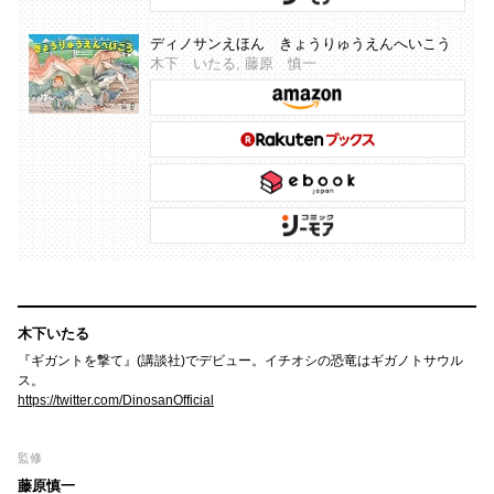
ディノサンえほん きょうりゅうえんへいこう
木下 いたる, 藤原 慎一
木下いたる
『ギガントを撃て』(講談社)でデビュー。イチオシの恐竜はギガノトサウル
ス。
https://twitter.com/DinosanOfficial
監修
藤原慎一