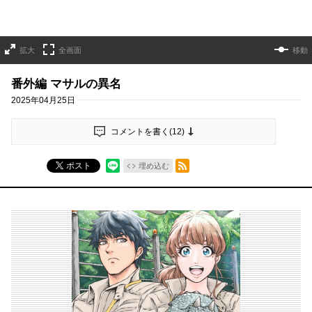
拡大
全画面
移動
番外編 マサルの異名
2025年04月25日
コメントを書く(
12
)
RSSフィード
ポスト
埋め込む