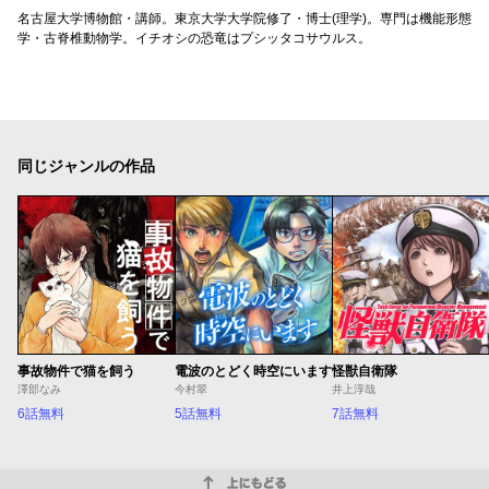
名古屋大学博物館・講師。東京大学大学院修了・博士(理学)。専門は機能形態
学・古脊椎動物学。イチオシの恐竜はプシッタコサウルス。
同じジャンルの作品
事故物件で猫を飼う
電波のとどく時空にいます
怪獣自衛隊
澤部なみ
今村翠
井上淳哉
6話無料
5話無料
7話無料
上にもどる