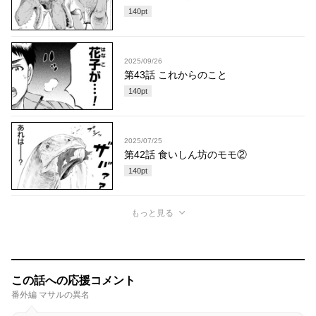
140
pt
2025/09/26
第43話 これからのこと
140
pt
2025/07/25
第42話 食いしん坊のモモ②
140
pt
もっと見る
この話への応援コメント
番外編 マサルの異名