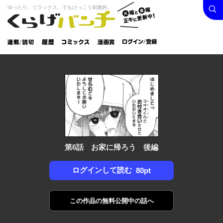
検索
火曜と
ゆったり、リラックス。でもけっこう刺激的。
くらげバンチ
金曜正
ログイン /
午に更
登録
新中！
連載/読
履
コミック
漫画
切
歴
ス
賞
第6話 お家に帰ろう 後編
ログインして読む
80pt
この作品の
無料公開中の話へ