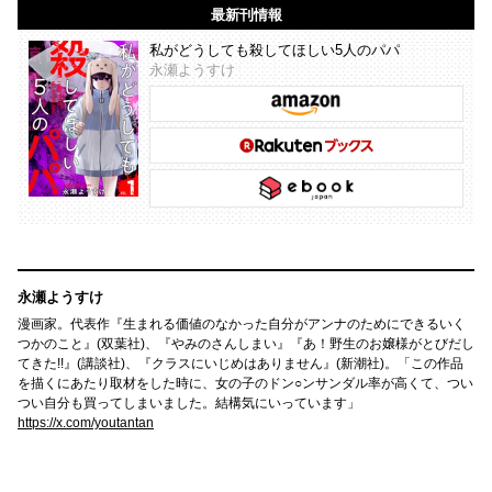
最新刊情報
私がどうしても殺してほしい5人のパパ
永瀬ようすけ
永瀬ようすけ
漫画家。代表作『生まれる価値のなかった自分がアンナのためにできるいく
つかのこと』(双葉社)、『やみのさんしまい』『あ！野生のお嬢様がとびだし
てきた!!』(講談社)、『クラスにいじめはありません』(新潮社)。「この作品
を描くにあたり取材をした時に、女の子のドン○ンサンダル率が高くて、つい
つい自分も買ってしまいました。結構気にいっています」
https://x.com/youtantan