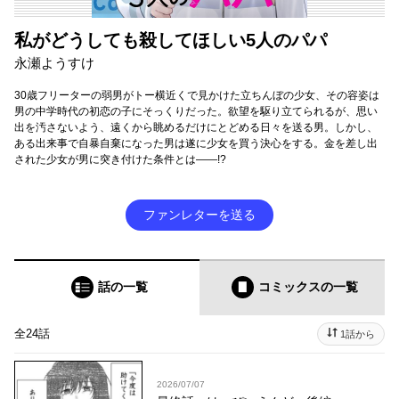
私がどうしても殺してほしい5人のパパ
永瀬ようすけ
30歳フリーターの弱男がトー横近くで見かけた立ちんぼの少女、その容姿は
男の中学時代の初恋の子にそっくりだった。欲望を駆り立てられるが、思い
出を汚さないよう、遠くから眺めるだけにとどめる日々を送る男。しかし、
ある出来事で自暴自棄になった男は遂に少女を買う決心をする。金を差し出
された少女が男に突き付けた条件とは――!?
ファンレターを送る
話の一覧
コミックス
の一覧
全24話
1話から
2026/07/07