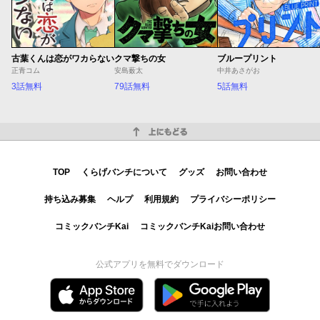
古葉くんは恋がワカらない
クマ撃ちの女
ブループリント
正青コム
安島薮太
中井あさがお
3話無料
79話無料
5話無料
上にもどる
TOP
くらげバンチについて
グッズ
お問い合わせ
持ち込み募集
ヘルプ
利用規約
プライバシーポリシー
コミックバンチKai
コミックバンチKaiお問い合わせ
公式アプリを無料でダウンロード