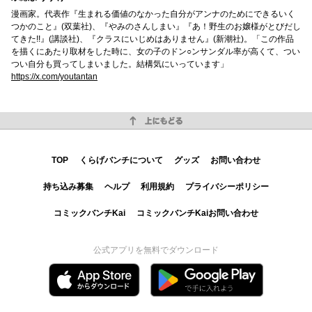
漫画家。代表作『生まれる価値のなかった自分がアンナのためにできるいく
つかのこと』(双葉社)、『やみのさんしまい』『あ！野生のお嬢様がとびだし
てきた!!』(講談社)、『クラスにいじめはありません』(新潮社)。「この作品
を描くにあたり取材をした時に、女の子のドン○ンサンダル率が高くて、つい
つい自分も買ってしまいました。結構気にいっています」
https://x.com/youtantan
上にもどる
TOP
くらげバンチについて
グッズ
お問い合わせ
持ち込み募集
ヘルプ
利用規約
プライバシーポリシー
コミックバンチKai
コミックバンチKaiお問い合わせ
公式アプリを無料でダウンロード