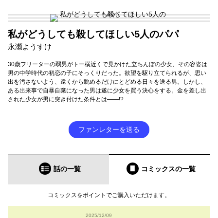
私がどうしても殺してほしい5人のパパ
永瀬ようすけ
30歳フリーターの弱男がトー横近くで見かけた立ちんぼの少女、その容姿は
男の中学時代の初恋の子にそっくりだった。欲望を駆り立てられるが、思い
出を汚さないよう、遠くから眺めるだけにとどめる日々を送る男。しかし、
ある出来事で自暴自棄になった男は遂に少女を買う決心をする。金を差し出
された少女が男に突き付けた条件とは――!?
ファンレターを送る
話の一覧
コミックス
の一覧
コミックスをポイントでご購入いただけます。
2025/12/09