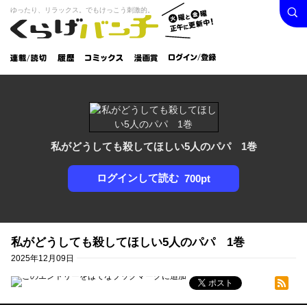
検索
火曜と
ゆったり、リラックス。でもけっこう刺激的。
くらげバンチ
金曜正
ログイン /
午に更
登録
新中！
連載/読
履
コミック
漫画
切
歴
ス
賞
私がどうしても殺してほしい5人のパパ 1巻
ログインして読む
700pt
私がどうしても殺してほしい5人のパパ 1巻
2025年12月09日
シェア
RSSフィード
ポスト