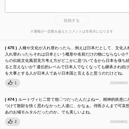
投稿する
※通報が一定数を超えたコメントは非表示になります
( 475 )
人種や文化が入れ替わったら…例えば日本だとして、文化人
入れ替わったらそれは日本という概形や名前だけの物にならないか?
らの伝統文化風習見方考え方がどこかに息づいてるから日本を保ち
ると言えないか? 遺伝的レベルで日本人でなくなっても継承され続
を大事とする人が日本人であり日本国と言えると思うのだけどね。
1
2026/08/03
( 474 )
ルートヴィヒ二世て他〇つだったんだよねー。精神的疾患に
つけて散財を快く思わなかった人達に、かなぁ。侍医さんまで可哀
あのお城モルタルだったのか。でも美しいよね。
2
2026/08/01