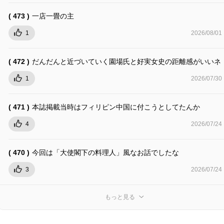
( 473 )
一店一畳の主
1
2026/08/01
( 472 )
だんだんと近づいていく園場氏と好実女史の距離感がいいネ
1
2026/07/30
( 471 )
本誌掲載当時はフィリピン中国に付こうとしてたんか
4
2026/07/24
( 470 )
今回は「大使閣下の料理人」風なお話でしたな
3
2026/07/24
もっと見る