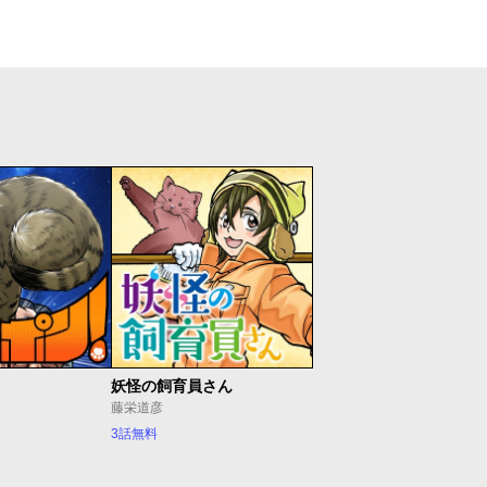
妖怪の飼育員さん
藤栄道彦
3話無料