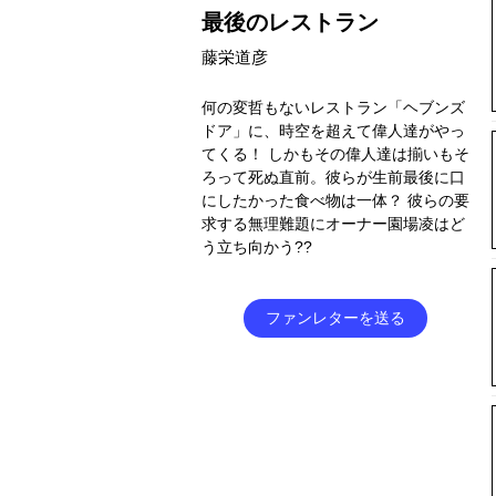
最後のレストラン
藤栄道彦
何の変哲もないレストラン「ヘブンズ
ドア」に、時空を超えて偉人達がやっ
てくる！ しかもその偉人達は揃いもそ
ろって死ぬ直前。彼らが生前最後に口
にしたかった食べ物は一体？ 彼らの要
求する無理難題にオーナー園場凌はど
う立ち向かう??
ファンレターを送る