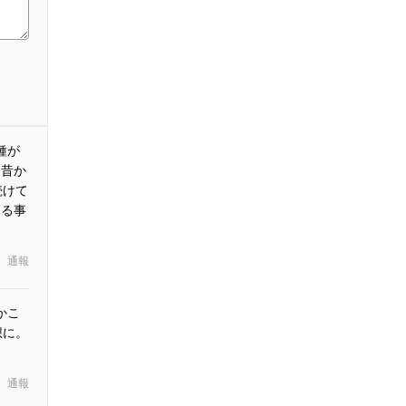
種が
 昔か
続けて
ける事
通報
かこ
想に。
通報