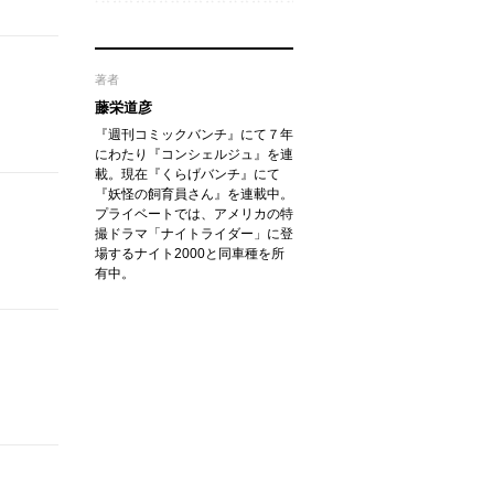
著者
藤栄道彦
『週刊コミックバンチ』にて７年
にわたり『コンシェルジュ』を連
載。現在『くらげバンチ』にて
『妖怪の飼育員さん』を連載中。
プライベートでは、アメリカの特
撮ドラマ「ナイトライダー」に登
場するナイト2000と同車種を所
有中。