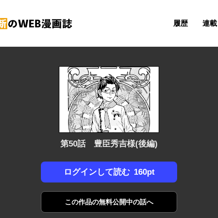
履歴
連載 
第50話 豊臣秀吉様(後編)
160pt
ログインして読む
この作品の
無料公開中の話へ