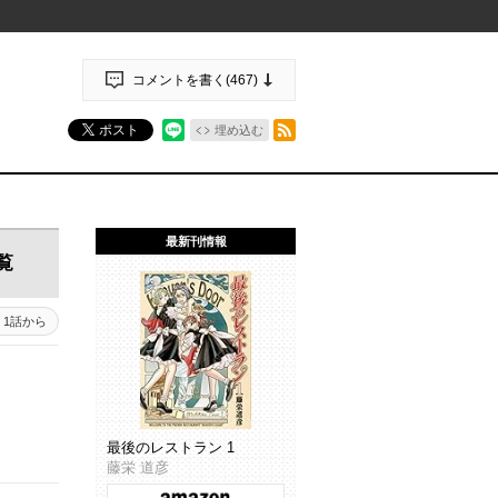
コメントを書く(
467
)
RSSフィード
ポスト
埋め込む
最新刊情報
覧
1話から
最後のレストラン 1
藤栄 道彦