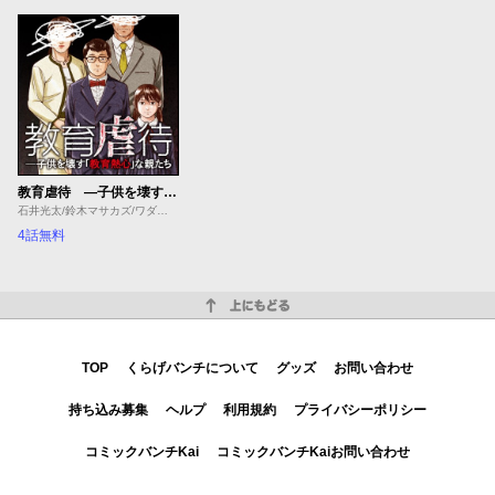
教育虐待 ―子供を壊す「教育熱心」な親たち
石井光太/鈴木マサカズ/ワダユウキ
4話無料
上にもどる
TOP
くらげバンチについて
グッズ
お問い合わせ
持ち込み募集
ヘルプ
利用規約
プライバシーポリシー
コミックバンチKai
コミックバンチKaiお問い合わせ