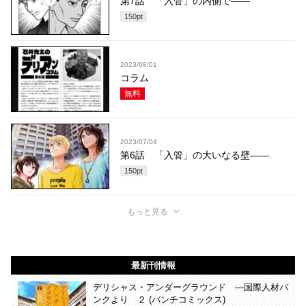
第7話 「入管」の内側で――
150
pt
2023/08/01
コラム
無料
2023/07/04
第6話 「入管」の大いなる壁――
150
pt
もっと見る
最新刊情報
デリシャス・アンダーグラウンド ―国際人材バ
ンクより ２ (バンチコミックス)