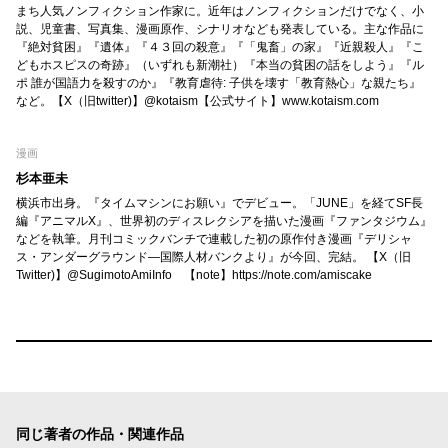
まち人気ノンフィクション作家に。近年はノンフィクションだけでなく、小
説、児童書、写真集、漫画原作、シナリオなども発表している。主な作品に
『絶対貧困』『遺体』『４３回の殺意』『「鬼畜」の家』『近親殺人』『こ
どもホスピスの奇跡』（いずれも新潮社）『本当の貧困の話をしよう』『ル
ポ 誰が国語力を殺すのか』『教育虐待: 子供を壊す「教育熱心」な親たち』
など。【X（旧twitter)】@kotaism【公式サイト】www.kotaism.com
漫画
杉本亜未
横浜市出身。『タイムマシンにお願い』でデビュー。「JUNE」を経てSF長
編『アニマルX』、世界初のディスレクシアを描いた漫画『ファンタジウム』
などを執筆。月刊コミックバンチで連載した初の原作付き漫画『デリシャ
ス・アンダーグラウンド—国際人材バンクより』が今回、完結。 【X（旧
Twitter)】@SugimotoAmiInfo 【note】https://note.com/amiscake
同じ著者の作品・関連作品