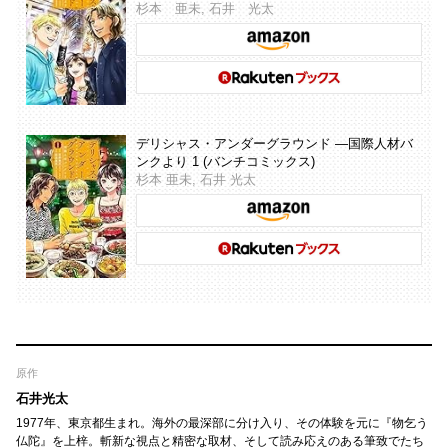
杉本 亜未, 石井 光太
デリシャス・アンダーグラウンド ―国際人材バ
ンクより 1 (バンチコミックス)
杉本 亜未, 石井 光太
原作
石井光太
1977年、東京都生まれ。海外の最深部に分け入り、その体験を元に『物乞う
仏陀』を上梓。斬新な視点と精密な取材、そして読み応えのある筆致でたち