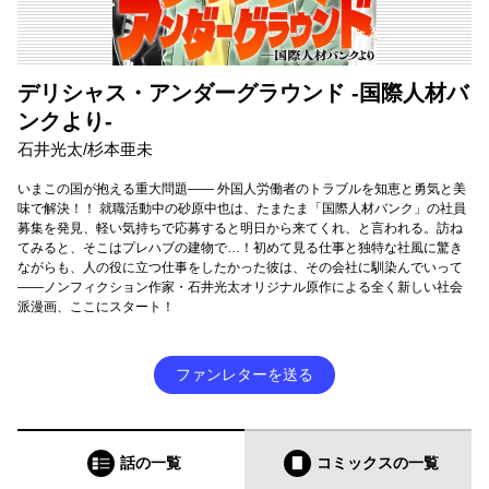
デリシャス・アンダーグラウンド -国際人材バ
ンクより-
石井光太/杉本亜未
いまこの国が抱える重大問題―― 外国人労働者のトラブルを知恵と勇気と美
味で解決！！ 就職活動中の砂原中也は、たまたま「国際人材バンク」の社員
募集を発見、軽い気持ちで応募すると明日から来てくれ、と言われる。訪ね
てみると、そこはプレハブの建物で…！初めて見る仕事と独特な社風に驚き
ながらも、人の役に立つ仕事をしたかった彼は、その会社に馴染んでいって
――ノンフィクション作家・石井光太オリジナル原作による全く新しい社会
派漫画、ここにスタート！
ファンレターを送る
話の一覧
コミックス
の一覧