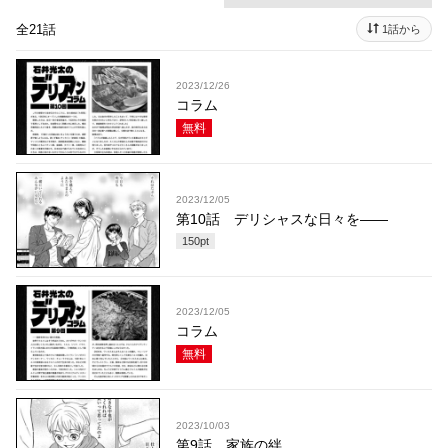
全21話
1話から
2023/12/26
コラム
無料
2023/12/05
第10話 デリシャスな日々を――
150
pt
2023/12/05
コラム
無料
2023/10/03
第9話 家族の絆