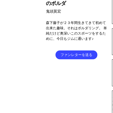
のボルダ
鬼頭莫宏
森下藤子が２３年間生きてきて初めて
出来た趣味。それはボルダリング。 単
純だけど奥深いこのスポーツをするた
めに、今日もジムに通います♪
ファンレターを送る