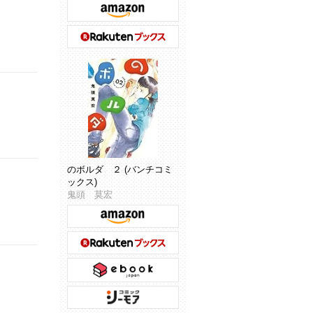
のボルダ ２ (バンチコミ
ックス)
鬼頭 莫宏