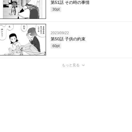
第51話 その時の事情
30
pt
2023/09/22
第50話 子供の約束
60
pt
もっと見る