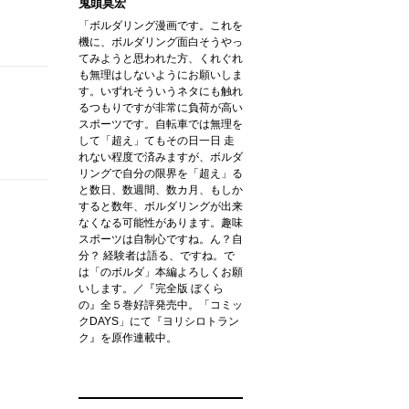
鬼頭莫宏
「ボルダリング漫画です。これを
機に、ボルダリング面白そうやっ
てみようと思われた方、くれぐれ
も無理はしないようにお願いしま
す。いずれそういうネタにも触れ
るつもりですが非常に負荷が高い
スポーツです。自転車では無理を
して「超え」てもその日一日 走
れない程度で済みますが、ボルダ
リングで自分の限界を「超え」る
と数日、数週間、数カ月、もしか
すると数年、ボルダリングが出来
なくなる可能性があります。趣味
スポーツは自制心ですね。ん？自
分？ 経験者は語る、ですね。で
は「のボルダ」本編よろしくお願
いします。／『完全版 ぼくら
の』全５巻好評発売中。「コミッ
クDAYS」にて『ヨリシロトラン
ク』を原作連載中。