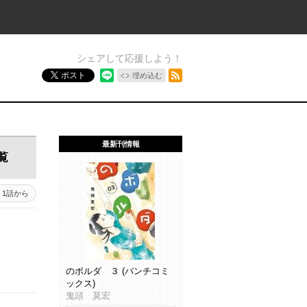
シェアして応援しよう！
RSSフィード
ポスト
埋め込む
最新刊情報
覧
1話から
のボルダ ３ (バンチコミ
ックス)
鬼頭 莫宏