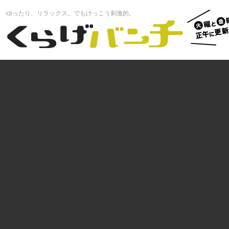
火曜と
ゆったり、リラックス。でもけっこう刺激的。
曜正午
くらげバンチ
更新中