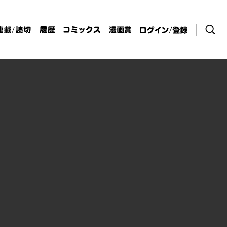
検索
連載/読切
履歴
コミックス
漫画賞
ログイン / 登
録