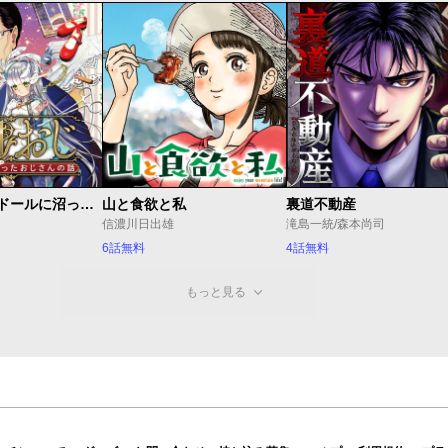
ドルおじ #ドールに沼ったおじさんの話
山と食欲と私
裏道不動産
信濃川日出雄
滝島一統/森本尚司
6話無料
4話無料
もっと見る