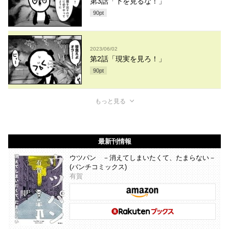
第3話「下を見るな！」
90
pt
2023/06/02
第2話「現実を見ろ！」
90
pt
もっと見る
最新刊情報
ウツパン －消えてしまいたくて、たまらない－
(バンチコミックス)
有賀