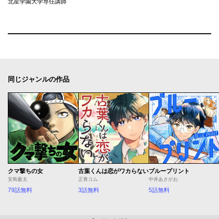
北星学園大学専任講師
同じジャンルの作品
クマ撃ちの女
古葉くんは恋がワカらない
ブループリント
安島薮太
正青コム
中井あさがお
79話無料
3話無料
5話無料