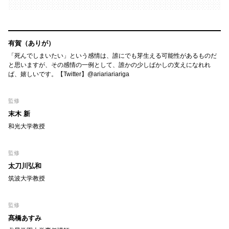
有賀（ありが）
「死んでしまいたい」という感情は、誰にでも芽生える可能性があるものだ
と思いますが、その感情の一例として、誰かの少しばかしの支えになれれ
ば、嬉しいです。【Twitter】@ariariariariga
監修
末木 新
和光大学教授
監修
太刀川弘和
筑波大学教授
監修
髙橋あすみ