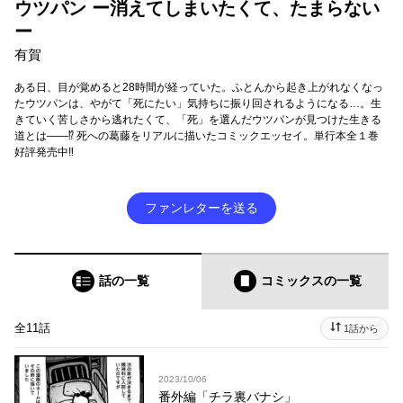
ウツパン ー消えてしまいたくて、たまらない
ー
有賀
ある日、目が覚めると28時間が経っていた。ふとんから起き上がれなくなっ
たウツパンは、やがて「死にたい」気持ちに振り回されるようになる…。生
きていく苦しさから逃れたくて、「死」を選んだウツパンが見つけた生きる
道とは――⁉ 死への葛藤をリアルに描いたコミックエッセイ。単行本全１巻
好評発売中‼︎
ファンレターを送る
話の一覧
コミックス
の一覧
全11話
1話から
2023/10/06
番外編「チラ裏バナシ」