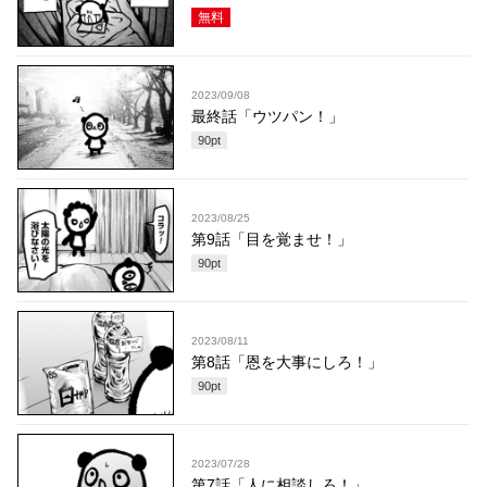
無料
2023/09/08
最終話「ウツパン！」
90
pt
2023/08/25
第9話「目を覚ませ！」
90
pt
2023/08/11
第8話「恩を大事にしろ！」
90
pt
2023/07/28
第7話「人に相談しろ！」