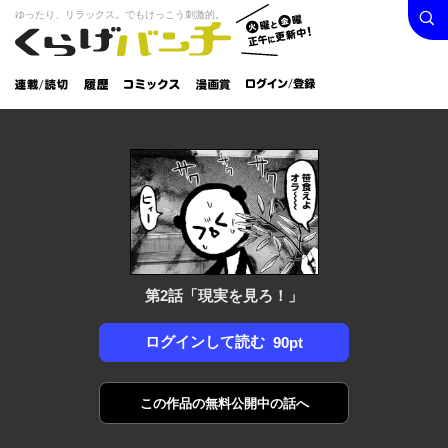
検索
火曜と
ゆったり、リラックス。でもけっこう刺激的。
くらげバンチ
金曜正
ログイン /
午に更
登録
新中！
連載/読
履
コミック
漫画
切
歴
ス
賞
第2話「現実を見ろ！」
ログインして読む
90pt
この作品の
無料公開中の話へ