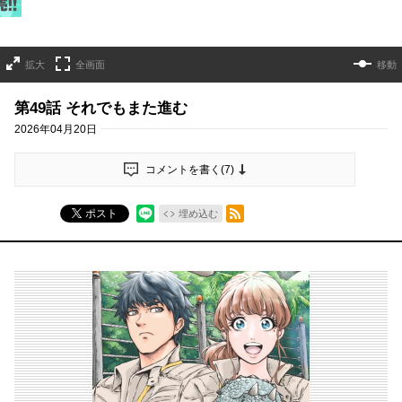
拡大
全画面
移動
第49話 それでもまた進む
2026年04月20日
コメントを書く(
7
)
RSSフィード
ポスト
埋め込む