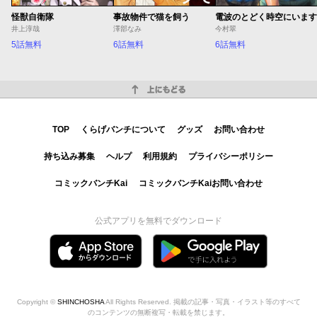
怪獣自衛隊
事故物件で猫を飼う
電波のとどく時空にいます
井上淳哉
澤部なみ
今村翠
5話無料
6話無料
6話無料
上にもどる
TOP
くらげバンチについて
グッズ
お問い合わせ
持ち込み募集
ヘルプ
利用規約
プライバシーポリシー
コミックバンチKai
コミックバンチKaiお問い合わせ
公式アプリを無料でダウンロード
Copyright ©
SHINCHOSHA
All Rights Reserved. 掲載の記事・写真・イラスト等のすべて
のコンテンツの無断複写・転載を禁じます。