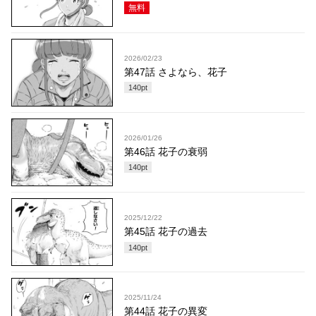
無料
2026/02/23
第47話 さよなら、花子
140
pt
2026/01/26
第46話 花子の衰弱
140
pt
2025/12/22
第45話 花子の過去
140
pt
2025/11/24
第44話 花子の異変