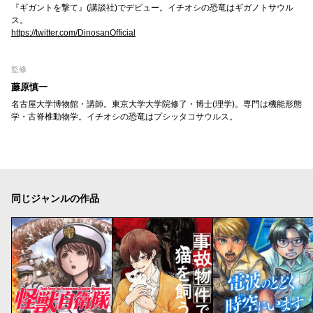
『ギガントを撃て』(講談社)でデビュー。イチオシの恐竜はギガノトサウル
ス。
https://twitter.com/DinosanOfficial
監修
藤原慎一
名古屋大学博物館・講師。東京大学大学院修了・博士(理学)。専門は機能形態
学・古脊椎動物学。イチオシの恐竜はプシッタコサウルス。
同じジャンルの作品