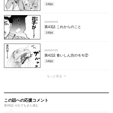
140
pt
2025/09/26
第43話 これからのこと
140
pt
2025/07/25
第42話 食いしん坊のモモ②
140
pt
もっと見る
この話への応援コメント
第49話 それでもまた進む