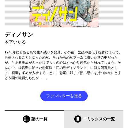
ディノサン
木下いたる
1946年にとある島で生き残りを発見。その後、繁殖や遺伝子操作によって、
再生されることとなった恐竜。それから恐竜ブームに沸いた世の中だった
が、とある事故がきっかけで人々の心はすっかり恐竜から離れてしまう。そ
んな中、経営難に陥った恐竜園「江の島ディノランド」に新人飼育員とし
て、須磨すずめが入社することに。恐竜に対して熱い思いを持つ彼女にとま
どう園の職員たちだが……。
ファンレターを送る
話の一覧
コミックス
の一覧