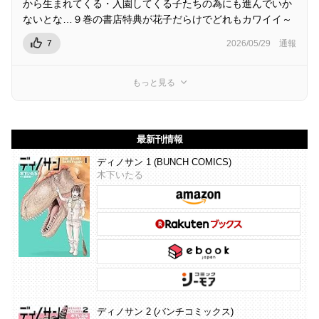
から生まれてくる・入園してくる子たちの為にも進んでいか
ないとな…９巻の書店特典が花子だらけでどれもカワイイ～
7
2026/05/29
通報
もっと見る
最新刊情報
ディノサン 1 (BUNCH COMICS)
木下いたる
ディノサン 2 (バンチコミックス)