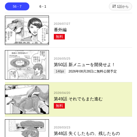
56 - 7
6 - 1
1話から
2026/07/27
番外編
無料
2026/05/25
第50話 新メニューを開発せよ！
140
pt
2026年08月28日
に無料公開予定
2026/04/20
第49話 それでもまた進む
無料
2026/03/23
第48話 失くしたもの、残したもの