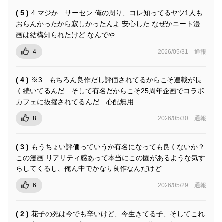
( 5 )
4 マジか…サーセン 俺の周り、コレ知ってるヤツ1人も
おらんかったから寂しかったんよ 安心した なぜかニート漫
画は結構知られたけど なんでや
4
2026/05/31
通報
( 4 )
※3 もちろん良作だし評価されてるからこそ連載が長
く続いてるんだ そして有名だからこそ25周年企画でコラボ
カフェに抜擢されてるんだ 心配無用
8
2026/05/30
通報
( 3 )
もうちょい評価っていうか有名になっても良くないか？
この漫画 リアリティ感あって本当にこの園があるような気す
らしてくるし、俺ん中でかなり良作なんだけど
6
2026/05/29
通報
( 2 )
花子の死は今でも辛いけど、今生きてる子、そしてこれ