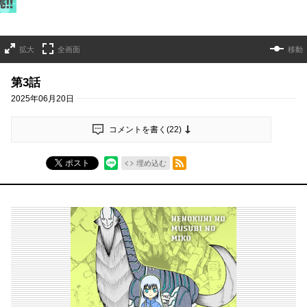
拡大
全画面
移動
第3話
2025年06月20日
コメントを書く(
22
)
RSSフィード
ポスト
埋め込む