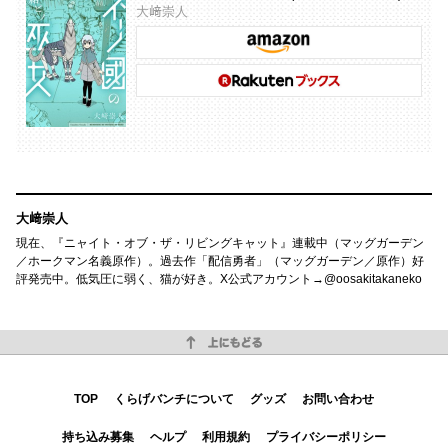
大﨑崇人
大﨑崇人
現在、『ニャイト・オブ・ザ・リビングキャット』連載中（マッグガーデン
／ホークマン名義原作）。過去作「配信勇者」（マッグガーデン／原作）好
評発売中。低気圧に弱く、猫が好き。X公式アカウント→@oosakitakaneko
上にもどる
TOP
くらげバンチについて
グッズ
お問い合わせ
持ち込み募集
ヘルプ
利用規約
プライバシーポリシー