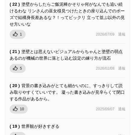
( 22 )
塗壁からしたらご飯泥棒かそりゃ何がなんでも追い続
けるわな リンさんの巫女様見つけたときの座り込んでのポー
ズで結構身長差あるな？！ってビックリ 立って並ぶ以外の見
せ方いいな
1
2026/07/09
通報
( 21 )
塗壁とは思えないビジュアルからちゃんと塗壁の弱点
あるのが機械の世界に落とし込む設定の練り方が流石
5
2026/02/08
通報
( 20 )
背景の書き込みがとても細かいのに、すっきりして読
み取りやすくていいです。 凝った書き込みが見辛らくて閉口
する作品があるから。
10
2025/09/07
通報
( 19 )
世界観が好きすぎる