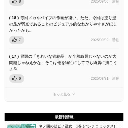
8
2025/09/06
通報
( 18 )
毎回メカやパイプの作画が凄い。ただ、今回は塗り壁
の足が弱点であることのビジュアル的なわかりやすさがほし
かったかも。
7
2025/09/02
通報
( 17 )
冒頭の「きれいな管結晶」が全然綺麗じゃないのが大
問題じゃねえかな。そこは他を犠牲にしてでも綺麗に描こう
よ💢
6
2025/08/31
通報
もっと見る
最新刊情報
ネノ國の結ビノ巫女 1巻 (バンチコミックス)