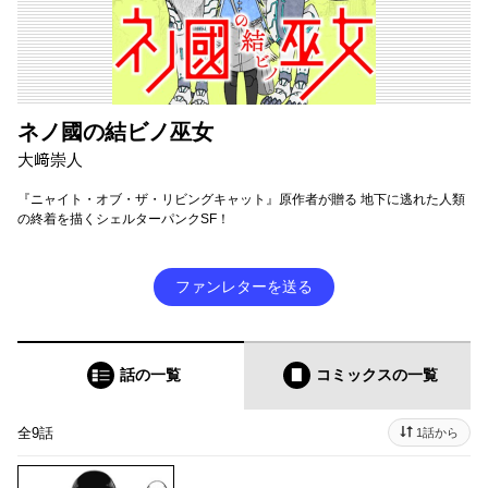
ネノ國の結ビノ巫女
大﨑崇人
『ニャイト・オブ・ザ・リビングキャット』原作者が贈る 地下に逃れた人類
の終着を描くシェルターパンクSF！
ファンレターを送る
話の一覧
コミックス
の一覧
全9話
1話から