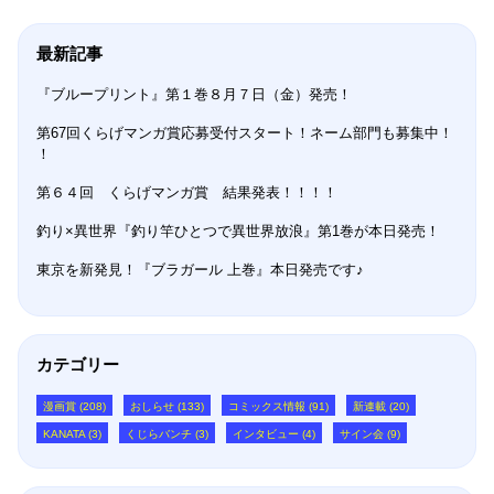
最新記事
『ブループリント』第１巻８月７日（金）発売！
第67回くらげマンガ賞応募受付スタート！ネーム部門も募集中！
！
第６４回 くらげマンガ賞 結果発表！！！！
釣り×異世界『釣り竿ひとつで異世界放浪』第1巻が本日発売！
東京を新発見！『ブラガール 上巻』本日発売です♪
カテゴリー
漫画賞 (208)
おしらせ (133)
コミックス情報 (91)
新連載 (20)
KANATA (3)
くじらバンチ (3)
インタビュー (4)
サイン会 (9)