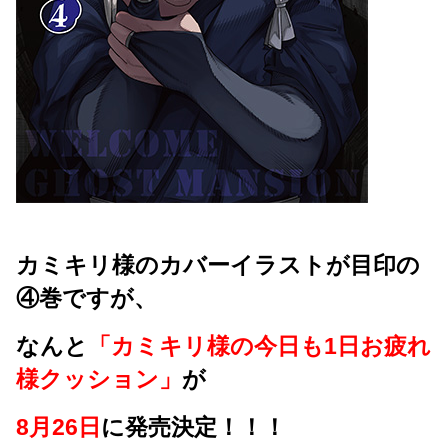
カミキリ様のカバーイラストが目印の
④巻ですが、
なんと
「カミキリ様の今日も1日お疲れ
様クッション」
が
8月26日
に発売決定！！！