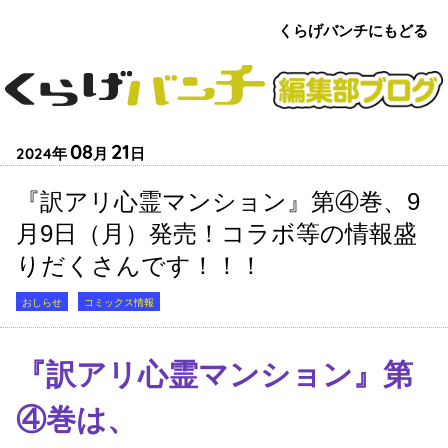
くらげバンチにもどる
くらげバンチ
編集部
ブロ
08
21
2024
グ
『訳アリ心霊マンション』第④巻、9
月9日（月）発売！コラボ等の情報盛
りだくさんです！！！
おしらせ
コミックス情報
『訳アリ心霊マンション』第
④巻は、