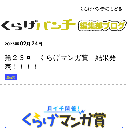
くらげバンチにもどる
くらげバンチ
編集部
ブロ
02
24
2023
グ
第２３回 くらげマンガ賞 結果発
表！！！！
漫画賞