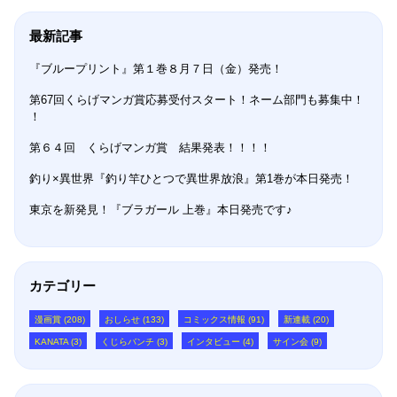
最新記事
『ブループリント』第１巻８月７日（金）発売！
第67回くらげマンガ賞応募受付スタート！ネーム部門も募集中！
！
第６４回 くらげマンガ賞 結果発表！！！！
釣り×異世界『釣り竿ひとつで異世界放浪』第1巻が本日発売！
東京を新発見！『ブラガール 上巻』本日発売です♪
カテゴリー
漫画賞 (208)
おしらせ (133)
コミックス情報 (91)
新連載 (20)
KANATA (3)
くじらバンチ (3)
インタビュー (4)
サイン会 (9)