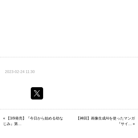
2023-02-24 11:30
«
【3/9発売】『今日から始める幼な
【神回】画像生成AIを使ったマンガ
じみ』第…
『サイ…
»